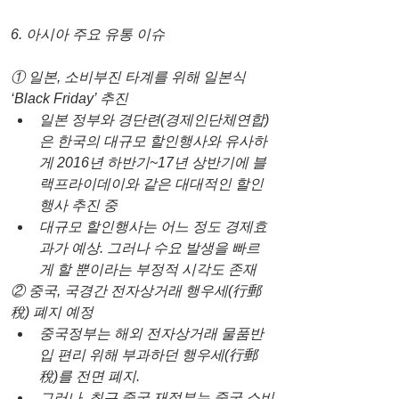
6. 아시아 주요 유통 이슈
① 일본, 소비부진 타계를 위해 일본식 
‘Black Friday’ 추진
일본 정부와 경단련(경제인단체연합)
은 한국의 대규모 할인행사와 유사하
게 2016년 하반기~17년 상반기에 블
랙프라이데이와 같은 대대적인 할인
행사 추진 중
대규모 할인행사는 어느 정도 경제효
과가 예상. 그러나 수요 발생을 빠르
게 할 뿐이라는 부정적 시각도 존재
② 중국, 국경간 전자상거래 행우세(行郵
稅) 폐지 예정
중국정부는 해외 전자상거래 물품반
입 편리 위해 부과하던 행우세(行郵
稅)를 전면 폐지.  
그러나, 최근 중국 재정부는 중국 소비