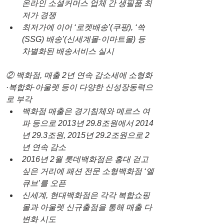
온라인 소셜커머스 업체 간 생필품 최
저가 경쟁
최저가에 이어 ‘로켓배송’(쿠팡), ‘쓱
(SSG) 배송’(신세계몰·이마트몰) 등 
차별화된 배송서비스 실시
② 백화점, 매출 2년 연속 감소세에 소형화
·복합화·아울렛 등이 다양한 신성장동력으
로 부각
백화점 매출은 경기침체와 메르스 여
파 등으로 2013년 29.8조원에서 2014
년 29.3조원, 2015년 29.2조원으로 2
년 연속 감소
2016년 2월 롯데백화점은 홍대 걷고 
싶은 거리에 패션 전문 소형백화점 ‘엘
큐브’를 오픈
신세계, 현대백화점은 각각 복합쇼핑
몰과 아울렛 신규출점을 통해 매출 다
변화 시도