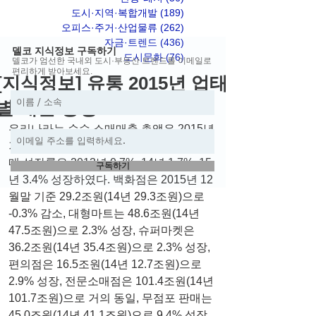
도시·지역·복합개발
(189)
게시물 189개
오피스·주거·산업물류
(262)
게시물 262개
자금·트렌드
(436)
게시물 436개
델코 지식정보 구독하기
도시문화
(76)
게시물 76개
델코가 엄선한 국내외 도시·부동산 트렌드를 이메일로
편리하게 받아보세요.
[지식정보] 유통 2015년 업태
별 매출 동향
우리나라는 순수 소매매출 총액은 2015년 
기준 277조원(14년 268조원)으로 소매판
매 성장률은 2013년 0.7%, 14년 1.7%, 15
구독하기
년 3.4% 성장하였다. 백화점은 2015년 12
월말 기준 29.2조원(14년 29.3조원)으로 
-0.3% 감소, 대형마트는 48.6조원(14년 
47.5조원)으로 2.3% 성장, 슈퍼마켓은 
36.2조원(14년 35.4조원)으로 2.3% 성장, 
편의점은 16.5조원(14년 12.7조원)으로 
2.9% 성장, 전문소매점은 101.4조원(14년 
101.7조원)으로 거의 동일, 무점포 판매는 
45.0조원(14년 41.1조원)으로 9.4% 성장