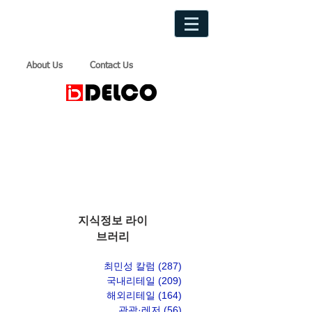
About Us
Contact Us
지식정보 라이
브러리
최민성 칼럼
(287)
게시물 287개
국내리테일
(209)
게시물 209개
해외리테일
(164)
게시물 164개
관광·레저
(56)
게시물 56개