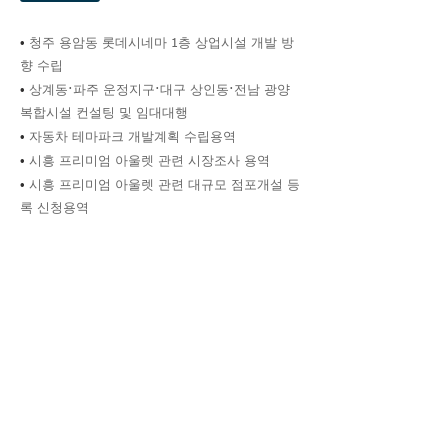
•
청주 용암동 롯데시네마 1층 상업시설 개발 방
향 수립
•
상계동·파주 운정지구·대구 상인동·전남 광양
복합시설 컨설팅 및 임대대행
•
자동차 테마파크 개발계획 수립용역
•
시흥 프리미엄 아울렛 관련 시장조사 용역
•
시흥 프리미엄 아울렛 관련 대규모 점포개설 등
록 신청용역
•
화성시 봉담읍 왕림리 프리미엄 아울렛 컨설팅
용역
•
경북지역 아울렛 부지검토용 사전조사 실시용
역
•
나라키움 여의도빌딩 턴키
•
기흥 ㈜한섬 물류창고 의류사업 대규모 점포개
설 신청 용역
•
주안시민지하도 상가 공실점포 활용방안 연구
용역
•
아산시 신창면 남성리 아파트개발 PJT 근린생