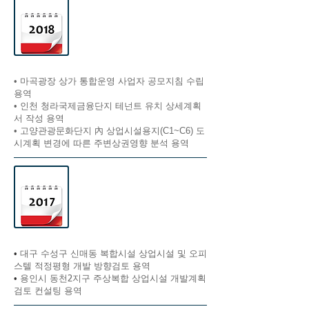
​• 마곡광장 상가 통합운영 사업자 공모지침 수립
용역
​• 인천 청라국제금융단지 테넌트 유치 상세계획
서 작성 용역
• 고양관광문화단지 內 상업시설용지(C1~C6) 도
시계획 변경에 따른 주변상권영향 분석 용역
​•
대구 수성구 신매동 복합시설 상업시설 및 오피
스텔 적정평형 개발 방향검토 용역
​•
용인시 동천2지구 주상복합 상업시설 개발계획
검토 컨설팅 용역