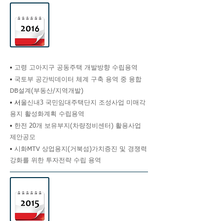
•
고령 고아지구 공동주택 개발방향 수립용역
•
국토부 공간빅데이터 체계 구축 용역 중 융합
DB설계(부동산/지역개발)
• 서
울신내3 국민임대주택단지 조성사업 미매각
용지 활성화계획 수립용역
•
한전 20개 보유부지(차량정비센터) 활용사업
제안공모
•
시화MTV 상업용지(거북섬)가치증진 및 경쟁력
강화를 위한 투자전략 수립 용역