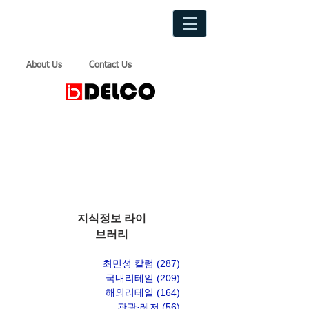
About Us
Contact Us
지식정보 라이
브러리
최민성 칼럼
(287)
게시물 287개
국내리테일
(209)
게시물 209개
해외리테일
(164)
게시물 164개
관광·레저
(56)
게시물 56개