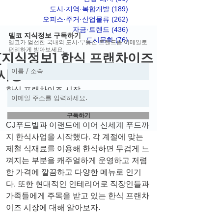
도시·지역·복합개발
(189)
게시물 189개
오피스·주거·산업물류
(262)
게시물 262개
자금·트렌드
(436)
게시물 436개
델코 지식정보 구독하기
도시문화
(76)
게시물 76개
델코가 엄선한 국내외 도시·부동산 트렌드를 이메일로
편리하게 받아보세요.
[지식정보] 한식 프랜차이즈
시장
한식 프랜차이즈 시장
구독하기
CJ푸드빌과 이랜드에 이어 신세계 푸드까
지 한식사업을 시작했다. 각 계절에 맞는 
제철 식재료를 이용해 한식하면 무겁게 느
껴지는 부분을 캐주얼하게 운영하고 저렴
한 가격에 깔끔하고 다양한 메뉴로 인기
다. 또한 현대적인 인테리어로 직장인들과 
가족들에게 주목을 받고 있는 한식 프랜차
이즈 시장에 대해 알아보자. 