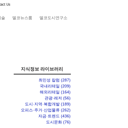
act Us
예술
델코뉴스룸
델코도시연구소
지식정보 라이브러리
최민성 칼럼
(287)
게시물 287개
국내리테일
(209)
게시물 209개
해외리테일
(164)
게시물 164개
관광·레저
(56)
게시물 56개
도시·지역·복합개발
(189)
게시물 189개
오피스·주거·산업물류
(262)
게시물 262개
자금·트렌드
(436)
게시물 436개
도시문화
(76)
게시물 76개