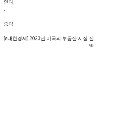
인다.
.
.
중략
[e대한경제] 2023년 미국의 부동산 시장 전
망
최민성 < 델코리얼티그룹 대표 >
본 기사는 2022년 11월 09일 'e대한경
제'에 게재된 내용입니다.
원문 바로가기 : 
https://m.dnews.co.kr/m_home/view.jsp?
idxno=202211071659364540348 
최민성 칼럼