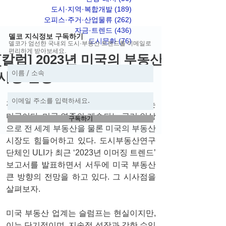
도시·지역·복합개발
(189)
게시물 189개
오피스·주거·산업물류
(262)
게시물 262개
자금·트렌드
(436)
게시물 436개
델코 지식정보 구독하기
도시문화
(76)
게시물 76개
델코가 엄선한 국내외 도시·부동산 트렌드를 이메일로
편리하게 받아보세요.
[칼럼] 2023년 미국의 부동산
시장 전망
전 세계 금리 인상을 주도하고 있는 국가는 
미국이다. 미국 연준의 계속되는 금리 인상
구독하기
으로 전 세계 부동산을 물론 미국의 부동산 
시장도 힘들어하고 있다. 도시부동산연구
단체인 ULI가 최근 ‘2023년 이머징 트렌드’ 
보고서를 발표하면서 서두에 미국 부동산 
큰 방향의 전망을 하고 있다. 그 시사점을 
살펴보자.
미국 부동산 업계는 슬럼프는 현실이지만, 
이는 단기적이며, 지속적 성장과 강한 수익