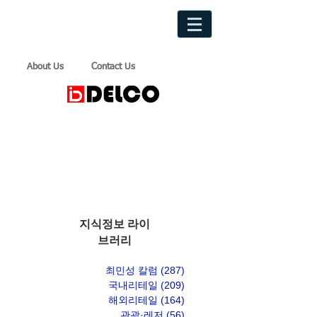
About Us
Contact Us
지식정보 라이
브러리
최민성 칼럼
(287)
게시물 287개
국내리테일
(209)
게시물 209개
해외리테일
(164)
게시물 164개
관광·레저
(56)
게시물 56개