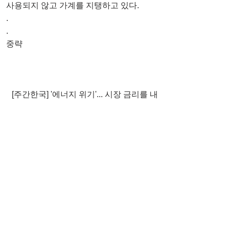
사용되지 않고 가계를 지탱하고 있다.
.
.
중략
[주간한국] '에너지 위기'... 시장 금리를 내
려야 한다
최민성 < 델코리얼티그룹 대표 >
본 기사는 2023년 3월 6일 '주간한국'에 게
재된 내용입니다.
원문 바로가기 : 
https://weekly.hankooki.com/news/article
View.html?idxno=7077186
최민성 칼럼