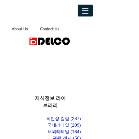
About Us
Contact Us
지식정보 라이
브러리
최민성 칼럼
(287)
게시물 287개
국내리테일
(209)
게시물 209개
해외리테일
(164)
게시물 164개
관광·레저
(56)
게시물 56개