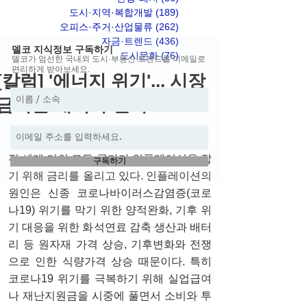
도시·지역·복합개발
(189)
게시물 189개
오피스·주거·산업물류
(262)
게시물 262개
자금·트렌드
(436)
게시물 436개
델코 지식정보 구독하기
도시문화
(76)
게시물 76개
델코가 엄선한 국내외 도시·부동산 트렌드를 이메일로
편리하게 받아보세요.
[칼럼] '에너지 위기'... 시장
금리를 내려야 한다
전 세계 거의 모든 국가가 인플레이션을 잡
구독하기
기 위해 금리를 올리고 있다. 인플레이션의 
원인은 신종 코로나바이러스감염증(코로
나19) 위기를 막기 위한 양적완화, 기후 위
기 대응을 위한 화석연료 감축 생산과 배터
리 등 원자재 가격 상승, 기후변화와 전쟁
으로 인한 식량가격 상승 때문이다. 특히 
코로나19 위기를 극복하기 위해 실업급여
나 재난지원금을 시중에 풀면서 소비와 투