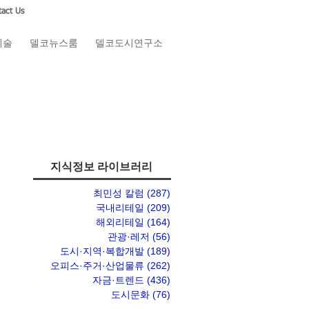
act Us
예술
델코뉴스룸
델코도시연구소
지식정보 라이브러리
최민성 칼럼
(287)
게시물 287개
국내리테일
(209)
게시물 209개
해외리테일
(164)
게시물 164개
관광·레저
(56)
게시물 56개
도시·지역·복합개발
(189)
게시물 189개
오피스·주거·산업물류
(262)
게시물 262개
자금·트렌드
(436)
게시물 436개
도시문화
(76)
게시물 76개