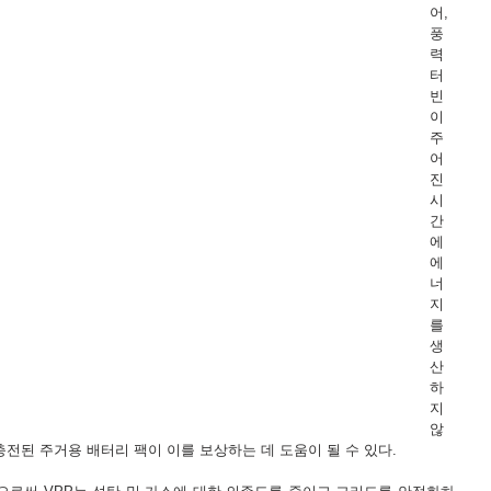
어, 
풍
력 
터
빈
이 
주
어
진 
시
간
에 
에
너
지
를 
생
산
하
지 
않
충전된 주거용 배터리 팩이 이를 보상하는 데 도움이 될 수 있다.