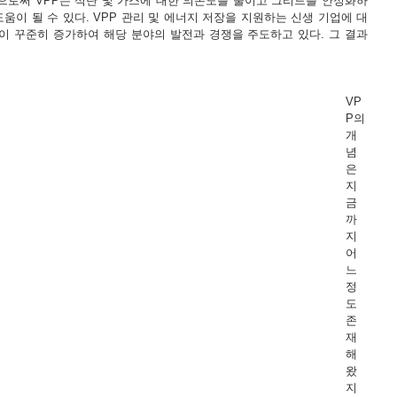
으로써 VPP는 석탄 및 가스에 대한 의존도를 줄이고 그리드를 안정화하
움이 될 수 있다. VPP 관리 및 에너지 저장을 지원하는 신생 기업에 대
심이 꾸준히 증가하여 해당 분야의 발전과 경쟁을 주도하고 있다. 그 결과 
VP
P의 
개
념
은 
지
금
까
지 
어
느 
정
도 
존
재
해 
왔
지