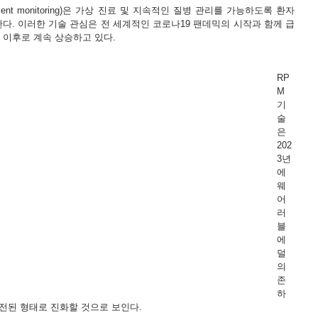
tient monitoring)은 가상 진료 및 지속적인 질병 관리를 가능하도록 환자 
. 이러한 기술 관심은 전 세계적인 코로나19 팬데믹의 시작과 함께 급
년 이후로 계속 상승하고 있다.
RP
M 
기
술
은 
202
3년
에 
웨
어
러
블
에 
덜 
의
존
하
전된 형태로 진화할 것으로 보인다. 