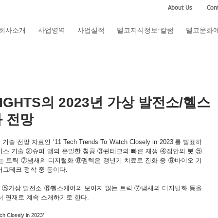
About Us
Cont
회사소개
사업영역
사업실적
델코지식정보·칼럼
델코문화
SIGHTS의 2023년 가상 발전소/헬스
 전망
술 전망 자료인 ‘11 Tech Trends To Watch Closely in 2023’를 발표하
서비스 기술 ②슈퍼 앱의 은밀한 침공 ③핀테크의 빠른 재생 ④집안의 봇 ⑤
는 트릭 ⑦냄새의 디지털화 ⑧펨텍은 갱년기 치료로 진화 중 ⑨바이오 기
어그테크 정착 중 등이다. 
로 ⑤가상 발전소 ⑥헬스케어의 보이지 않는 트릭 ⑦냄새의 디지털화 등을 
 연재로 계속 소개하기로 한다.
 Closely in 2023’