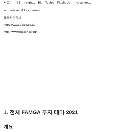
자료:  CB Insights, Big Tech’s Playbook: Investments, 
acquisitions, & key themes
델코지식정보 
https://www.delco.co.kr/
http://www.retailon.kr/on/
1. 전체 FAMGA 투자 테마 2021
개요