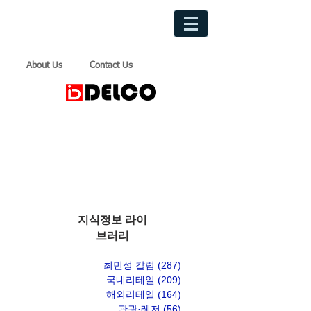
About Us
Contact Us
지식정보 라이
브러리
최민성 칼럼
(287)
게시물 287개
국내리테일
(209)
게시물 209개
해외리테일
(164)
게시물 164개
관광·레저
(56)
게시물 56개