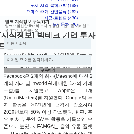
도시·지역·복합개발
(189)
게시물 189개
오피스·주거·산업물류
(262)
게시물 262개
자금·트렌드
(436)
게시물 436개
델코 지식정보 구독하기
도시문화
(76)
게시물 76개
델코가 엄선한 국내외 도시·부동산 트렌드를 이메일로
편리하게 받아보세요.
[지식정보] 빅테크 기업 투자
트렌드
Amazon과 Microsoft는 2021년에 자금 투
자에서 FAMGA를 이끌고(동률 10), 
Google(8)이 그 뒤를 잇고 있다. 이 기간 
구독하기
Facebook은 2개의 회사(Meesho에 대한 2
개의 거래 및 Inworld AI에 대한 1개의 거래 
포함)를 지원했고 Apple은 1개
(UnitedMasters)를 지원했다. Google의 투
자 활동은 2021년에 급격히 감소하여 
2020년보다 50% 이상 감소했다. 한편, 주
요 벤처 부문인 GV는 활동을 기록적인 수
준으로 높였다. FAMGA는 음악 유통 플랫
폼 UnitedMasters(Apple & Google)와 데