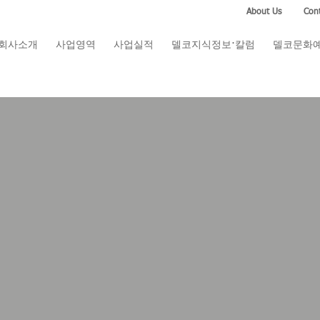
About Us
Cont
회사소개
사업영역
사업실적
델코지식정보·칼럼
델코문화