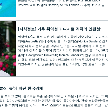
반발을 냉철하게 분석했습니다. 인용 출처: MIT Technology
Review, Will Douglas Heaven, SXSW London . . 후략 ▼ 게시글 
문 보기 https://myinfo3482-1.tistory.com/3188
[지식정보] 기후 취약성과 디지털 격차의 연관성: 미
흑인거주지역 사례를 중심으로
워싱턴 DC의 유서 깊은 아프리카계 미국인 거주 지역인 아나코스
티아(Anacostia)에서 수행된 모니카 샌더스(Monica Sanders) 조
타운 대학교 법학 겸임 교수의 연구는, 디지털 격차가 기후 변화
에 대한 취약성을 어떻게 증폭시키는지 명확히 보여줍니다. [인
출처: Georgetown University, Monica Sanders의 연구 프로젝트]
1. 핵심 요약 연관성의 발견: 인프라에 대한 저투자가 이루어진 
역일수록 디지털 접근성이 낮을 뿐만 아니라, 극한 고온이나 홍수
와 같은 기후 위험에도 훨씬 더 많이 노출되어 있습니다. 측정 사
례: 아나코스티아 지역의 Wi-Fi 속도를 측정한 결과, 미국 연방통
신위원회(FCC)가 규정한 광대역 서비스 최소 기준에 미치지 못하
는 것으로 나타났습니다. 통합적 분석: 모니카 샌더스 교수는 인
터넷 접근성 부족과 환경적 상황(예: 기온 등)을 결합하여 분석함
극화의 늪’에 빠진 한국경제
으로써, 사회적 인프라 격차가 어떻게 환경
 보이고 있다. 겉으로는 수출 실적이 역대급 기록을 새로 쓰고 있지만, 그 이
깔려 있다. 반도체라는 거대한 엔진은 쉼 없이 돌아가는데, 건설·소상공인·중
 . . 후략 [스트레이트뉴스] 반도체 훈풍의 역설…‘양