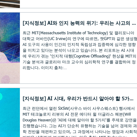
mc_cid=4b348027ba&mc_eid=1e9cb4ea70 . . 후략 ▼ 게시글 전
문 보기 https://myinfo3482-1.tistory.com/3238
[지식정보] AI와 인지 능력의 위기: 우리는 사고의 주
도권을 뺏기고 있는가?
최근 MIT(Massachusetts Institute of Technology) 및 캘리포니아
대학교 어바인(UC Irvine)의 연구에 따르면, 챗GPT와 같은 생성
AI 도구의 사용이 인간의 인지적 독립성과 집중력에 심각한 영향
을 미치고 있다는 분석이 나오고 있습니다. 본 리포트는 AI 시대
에 우리가 겪는 '인지적 대행(Cognitive Offloading)' 현상을 MIT의
기술 분석과 글로리아 마크 교수의 심리학적 연구를 결합하여 정
리합니다. 이미지 출처:
https://www.technologyreview.com/2026/06/05/1138427/are-ai-
chatbots-making-us-lose-control-of-our-brains . . 후략 ▼ 게시글
전문 보기 https://myinfo3482-1.tistory.com/3142
[지식정보] AI 시대, 우리가 반드시 알아야 할 5가지
핵심 포인트
최근 런던에서 열린 SXSW(사우스 바이 사우스웨스트) 행사에서
MIT 테크놀로지 리뷰의 AI 전문 에디터 윌 더글라스 헤븐(Will
Douglas Heaven)은 'AI에 대해 알아야 할 5가지'를 주제로 강연을
진행했습니다. 그는 AI가 단순히 유행하는 기술을 넘어 경제와 과
학 전반을 재편하고 있으며, 그 과정에서 나타나는 명암과 사회적