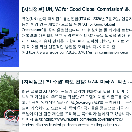
택 공급을 넘어 우딘빌 도심의 물리적 구
이 프로젝트는 단순한 대학 캠퍼스 
조를 근본적으로 개선했습니다. 관문 디자
넘어, 9시-6시 근무자 중심의 도심을 
[지식정보] UN, 'AI for Good Global Commission' 출
인의 전략적 가치: 고속도로 진입로와 맞
간 활기찬 공간으로 변모시키는 것을
범: AI를 인류 발전의 도구로
닿은 주요 관문 부지에 4층 높이의 유리 코
로 합니다. 공공 부지의 혁신적 재활용
유엔(UN) 산하 국제전기통신연합(ITU)이 2026년 7월 2일, 인공
너와 지역적 소재를 활용한 랜드마크를 배
정부 소유의 캐피털 몰(Capitol Mall)
능의 책임 있는 개발과 보급을 위한 'AI for Good Global
치하여 도시의 첫인상을 재정의했습니다.
저활용 부지를 교육 및 혁신 지구로 
Commission'을 공식 출범했습니다. 이 위원회는 폴 카가메 르완
교통 및 접근성 고도화: 단절된 블록을 연
하여 도시의 공간 효율성을 극대화합
대통령과 마크 베니오프 세일즈포스 CEO가 공동 의장을 맡아, 전
결하기 위해 133번가 북동쪽 도로를 연장
학술·혁신 생태계 구축: 주 의사당 
세계 44명의 유력 인사들과 함께 AI의 신뢰성 강화 및 디지털 격
하고, 68km 길이의 '이스트레일 트레일'과
'공공 정책 대학'을 설립하고 AI 센터
차 해소를 위한 실질적인 방안을 모색합니다. 이미지 출
물리적으로 결합하여 보행자와 자전거 이
함한 연구·스타트업 지원 체계를 갖춰
처:https://www.axios.com/2026/07/01/un-ai-commission-ceos-
용자의 접근성을 극대화했습니다. 인프라
래 공공 리더 양성과 혁신을 도모합니
world-leaders?mc_cid=3c8b4d40f7&mc_eid=1e9cb4ea70 . . 후략
의 유기적 결합: 로터리, 트레일 터널, 버
복합 정주 환경 제공: 학생·교직원을
▼ 게시글 전문 보기 https://myinfo3482-1.tistory.com/3388
스 정류장을 패키지로 설계하여, 대중교통
저렴한 주택과 일반 시장가 주택, 부
기반 시설이 주거 단지의 편의시설과 직결
되도록 구현했
[지식정보] 'AI 주권' 확보 전쟁: G7의 미국 AI 의존 
피 움직임
최근 글로벌 AI 시장의 판도가 급격히 변화하고 있습니다. 미국
빅테크 기업들이 주도하는 최첨단 AI 모델에 대한 의존도를 줄이
고, 각국이 독자적인 '소버린 AI(Sovereign AI)'를 구축하려는 움
임이 가속화되고 있습니다. 특히 G7 국가들을 중심으로 미국 AI
모델에 대한 접근 제한을 우려하는 목소리가 높아지고 있습니다.
이미지 출처:https://www.reuters.com/legal/government/g7-
leaders-discuss-trusted-partners-access-cutting-edge-us-ai-
models-sources-say-2026-06-16/?