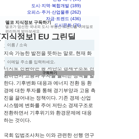
도시·지역·복합개발
(189)
게시물 189개
오피스·주거·산업물류
(262)
게시물 262개
자금·트렌드
(436)
게시물 436개
델코 지식정보 구독하기
도시문화
(76)
게시물 76개
델코가 엄선한 국내외 도시·부동산 트렌드를 이메일로
편리하게 받아보세요.
[지식정보] EU 그린딜
그린뉴딜이란, 환경과 사람이 중심이 되는 
지속 가능한 발전을 뜻하는 말로, 현재 화
석에너지 중심의 에너지 정책을 신재생에
너지로 전환하는 등 저탄소 경제구조로 전
구독하기
환하면서 고용과 투자를 늘리는 정책을 말
한다. 기후변화 대응과 에너지 전환 등 환
경에 대한 투자를 통해 경기부양과 고용 촉
진을 끌어내는 정책이다. 기존 경제·산업 
시스템에 변화를 주어 저탄소 경제구조로 
전환하면서 기후위기와 환경문제에 대응
하는 것이다.
국회 입법조사처는 이와 관련한 선행 연구