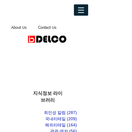
About Us
Contact Us
지식정보 라이
브러리
최민성 칼럼
(287)
게시물 287개
국내리테일
(209)
게시물 209개
해외리테일
(164)
게시물 164개
관광·레저
(56)
게시물 56개