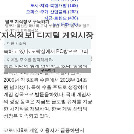
도시·지역·복합개발
(189)
게시물 189개
오피스·주거·산업물류
(262)
게시물 262개
자금·트렌드
(436)
게시물 436개
델코 지식정보 구독하기
도시문화
(76)
게시물 76개
델코가 엄선한 국내외 도시·부동산 트렌드를 이메일로
편리하게 받아보세요.
[지식정보] 디지털 게임시장
한국 게임 산업은 지난 20년 간 성장을 계
속하고 있다. 오락실에서 PC방으로 그리
고 스마트폰으로, 게임을 즐기는 주력 플랫
폼은 시대에 맞게 변화하고 있다. 성장의 
구독하기
주역엔 국내 게임사들의 역할이 크다. 
2000년 약 3조원 수준에서 2018년 14조
원 넘어섰다. 특히 수출 주도로 성장하며 
게임 강국으로 발돋움하였다. 국내 게임사
의 성장 동력은 지금도 글로벌 유저를 겨냥
한 차기작을 개발하여, 한국 게임 산업의 
성장은 지속되고 있다.
코로나19로 게임 이용자가 급증하면서 