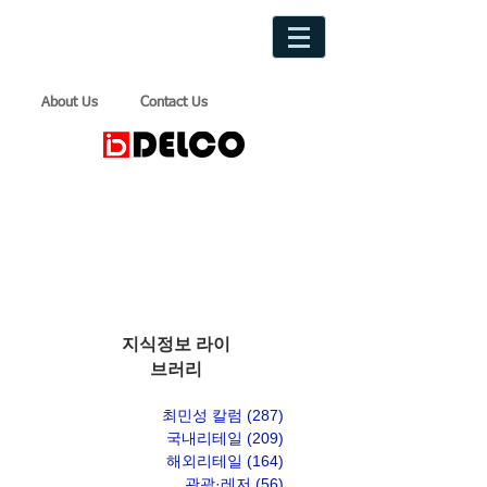
About Us
Contact Us
지식정보 라이
브러리
최민성 칼럼
(287)
게시물 287개
국내리테일
(209)
게시물 209개
해외리테일
(164)
게시물 164개
관광·레저
(56)
게시물 56개