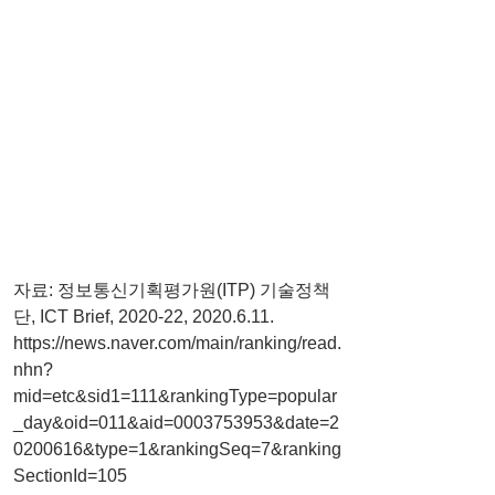
자료: 정보통신기획평가원(ITP) 기술정책
단, ICT Brief, 2020-22, 2020.6.11.
https://news.naver.com/main/ranking/read.
nhn?
mid=etc&sid1=111&rankingType=popular
_day&oid=011&aid=0003753953&date=2
0200616&type=1&rankingSeq=7&ranking
SectionId=105