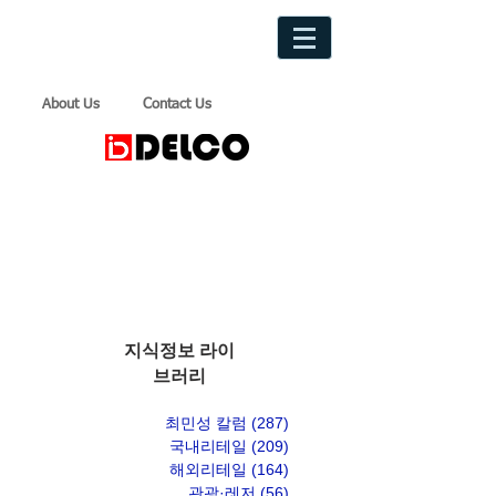
About Us
Contact Us
지식정보 라이
브러리
최민성 칼럼
(287)
게시물 287개
국내리테일
(209)
게시물 209개
해외리테일
(164)
게시물 164개
관광·레저
(56)
게시물 56개