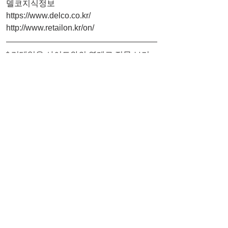
델코지식정보
https://www.delco.co.kr/
http://www.retailon.kr/on/
* 리테일온 사이트와의 연계로 전문 보기 
서비스는 리테일온 사이트에서 이용 가능
합니다.
전문보기 및 자료다운로드(PDF) : 
국내 
ICT 업계 합종연횡을 통한 AI 역량 강
화.pdf
자금·트렌드