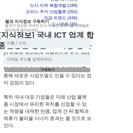
도시·지역·복합개발
(189)
게시물 189개
오피스·주거·산업물류
(262)
게시물 262개
자금·트렌드
(436)
게시물 436개
델코 지식정보 구독하기
도시문화
(76)
게시물 76개
델코가 엄선한 국내외 도시·부동산 트렌드를 이메일로
편리하게 받아보세요.
[지식정보] 국내 ICT 업계 합
종연횡을 통한 AI 역량 강화
AI 동맹을 결성하면 개별적으로 독자 생태
계를 구축할 때보다 AI 플랫폼 사용성이 보
다 넓어지고 각사의 AI 기술 및 데이터를 
구독하기
통해 새로운 사업모델도 만들 수 있다는 점
이 강점이 있다.
특히 국내 대표 기업들은 미래 산업 플랫
폼 시장에서 유리한 위치를 선점할 수 있
는 역량을 내재한 만큼, 업계 간 AI 협력과 
제휴가 불러올 시너지 효과는 클 것으로 보
인다.