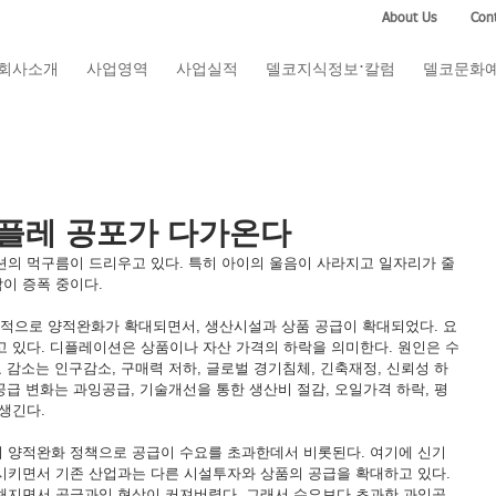
About Us
Cont
회사소개
사업영역
사업실적
델코지식정보·칼럼
델코문화
디플레 공포가 다가온다
의 먹구름이 드리우고 있다. 특히 아이의 울음이 사라지고 일자리가 줄
이 증폭 중이다.
세계적으로 양적완화가 확대되면서, 생산시설과 상품 공급이 확대되었다. 요
 있다. 디플레이션은 상품이나 자산 가격의 하락을 의미한다. 원인은 수
 감소는 인구감소, 구매력 저하, 글로벌 경기침체, 긴축재정, 신뢰성 하
공급 변화는 과잉공급, 기술개선을 통한 생산비 절감, 오일가격 하락, 평
생긴다.
 양적완화 정책으로 공급이 수요를 초과한데서 비롯된다. 여기에 신기
키면서 기존 산업과는 다른 시설투자와 상품의 공급을 확대하고 있다. 
해지면서 공급과잉 현상이 커져버렸다. 그래서 수요보다 초과한 과잉공