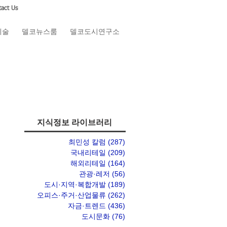
act Us
예술
델코뉴스룸
델코도시연구소
지식정보 라이브러리
최민성 칼럼
(287)
게시물 287개
국내리테일
(209)
게시물 209개
해외리테일
(164)
게시물 164개
관광·레저
(56)
게시물 56개
도시·지역·복합개발
(189)
게시물 189개
오피스·주거·산업물류
(262)
게시물 262개
자금·트렌드
(436)
게시물 436개
도시문화
(76)
게시물 76개