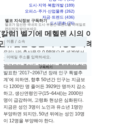
도시·지역·복합개발
(189)
게시물 189개
오피스·주거·산업물류
(262)
게시물 262개
자금·트렌드
(436)
게시물 436개
델코 지식정보 구독하기
도시문화
(76)
게시물 76개
델코가 엄선한 국내외 도시·부동산 트렌드를 이메일로
편리하게 받아보세요.
[칼럼] 벨기에 메헬렌 시의 이
민유입을 통한 지속성장 사례
우리나라 출산율은 0.98명으로 세계에서 
가장 낮다. 이 때문에 인구는 감소하고 경
제규모가 줄어들 전망이다. 통계청이 최근 
구독하기
발표한 ‘2017~2067년 장래 인구 특별추
계’에 의하면, 향후 50년간 인구는 지금보
다 1200만 명 줄어든 3929만 명까지 감소
하고, 생산연령인구(15~64세)는 2000만 
명이 급감하며, 고령화 현상은 심화된다. 
지금은 성인 3명이 노인과 유소년 1명만 
부양하면 되지만, 50년 뒤에는 성인 10명
이 12명을 부양해야 한다.