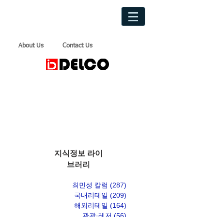
About Us
Contact Us
지식정보 라이
브러리
최민성 칼럼
(287)
게시물 287개
국내리테일
(209)
게시물 209개
해외리테일
(164)
게시물 164개
관광·레저
(56)
게시물 56개