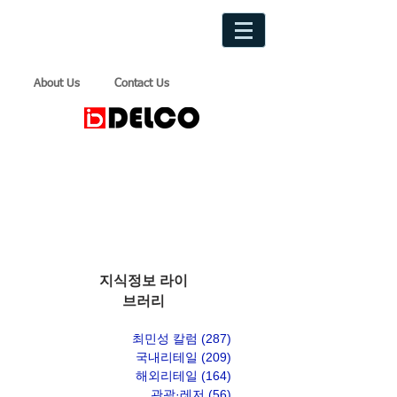
About Us
Contact Us
지식정보 라이
브러리
최민성 칼럼
(287)
게시물 287개
국내리테일
(209)
게시물 209개
해외리테일
(164)
게시물 164개
관광·레저
(56)
게시물 56개