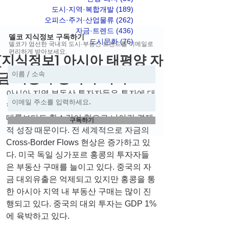
도시·지역·복합개발
(189)
게시물 189개
오피스·주거·산업물류
(262)
게시물 262개
자금·트렌드
(436)
게시물 436개
델코 지식정보 구독하기
도시문화
(76)
게시물 76개
델코가 엄선한 국내외 도시·부동산 트렌드를 이메일로
편리하게 받아보세요.
[지식정보] 아시아 태평양 자
금 시장과 중국의 기여
아시아 지역 부동산 투자자들은 투자에 대
한 자신감이 넘치는 것 같다. 그동안 다른 
대륙보다도 황소같이 힘으로 나아간 경제
구독하기
적 성장 때문이다. 전 세계적으로 자금의 
Cross-Border Flows 현상은 증가하고 있
다. 미국 독일 싱가포르 홍콩의 투자자들
은 부동산 구매를 늘이고 있다. 중국의 자
금 대외유출은 억제되고 있지만 홍콩을 통
한 아시아 지역 내 부동산 구매는 많이 진
행되고 있다. 중국의 대외 투자는 GDP 1%
에 육박하고 있다.