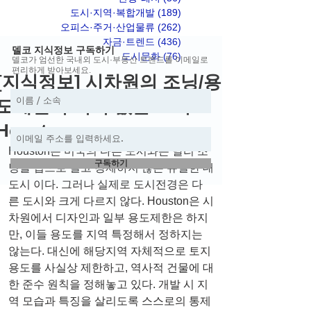
도시·지역·복합개발
(189)
게시물 189개
오피스·주거·산업물류
(262)
게시물 262개
자금·트렌드
(436)
게시물 436개
델코 지식정보 구독하기
도시문화
(76)
게시물 76개
델코가 엄선한 국내외 도시·부동산 트렌드를 이메일로
편리하게 받아보세요.
[지식정보] 시차원의 조닝/용
도제한이 거의 없는 도시
Houston
Houston은 미국의 다른 도시와는 달리 조
구독하기
닝을 법으로 결코 강제하지 않는 유일한 대
도시 이다. 그러나 실제로 도시전경은 다
른 도시와 크게 다르지 않다. Houston은 시
차원에서 디자인과 일부 용도제한은 하지
만, 이들 용도를 지역 특정해서 정하지는 
않는다. 대신에 해당지역 자체적으로 토지
용도를 사실상 제한하고, 역사적 건물에 대
한 준수 원칙을 정해놓고 있다. 개발 시 지
역 모습과 특징을 살리도록 스스로의 통제 