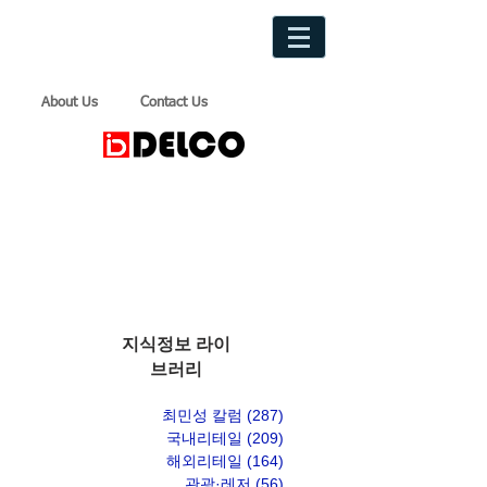
About Us
Contact Us
지식정보 라이
브러리
최민성 칼럼
(287)
게시물 287개
국내리테일
(209)
게시물 209개
해외리테일
(164)
게시물 164개
관광·레저
(56)
게시물 56개