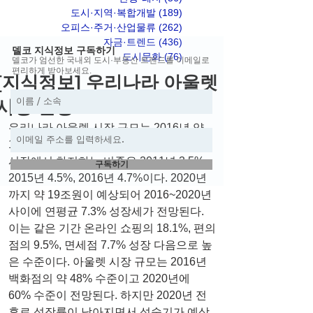
도시·지역·복합개발
(189)
게시물 189개
오피스·주거·산업물류
(262)
게시물 262개
자금·트렌드
(436)
게시물 436개
델코 지식정보 구독하기
도시문화
(76)
게시물 76개
델코가 엄선한 국내외 도시·부동산 트렌드를 이메일로
편리하게 받아보세요.
[지식정보] 우리나라 아울렛
시장 전망
우리나라 아울렛 시장 규모는 2016년 약 
14.3조원이다. 아울렛이 우리나라 소매업 
시장에서 차지하는 비중은 2011년 3.5%, 
구독하기
2015년 4.5%, 2016년 4.7%이다. 2020년
까지 약 19조원이 예상되어 2016~2020년 
사이에 연평균 7.3% 성장세가 전망된다. 
이는 같은 기간 온라인 쇼핑의 18.1%, 편의
점의 9.5%, 면세점 7.7% 성장 다음으로 높
은 수준이다. 아울렛 시장 규모는 2016년 
백화점의 약 48% 수준이고 2020년에 
60% 수준이 전망된다. 하지만 2020년 전
후로 성장률이 낮아지면서 성숙기가 예상