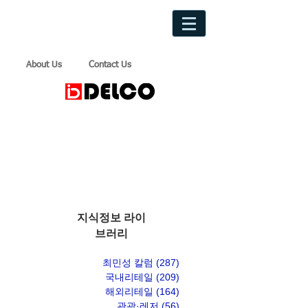
About Us
Contact Us
지식정보 라이
브러리
최민성 칼럼
(287)
게시물 287개
국내리테일
(209)
게시물 209개
해외리테일
(164)
게시물 164개
관광·레저
(56)
게시물 56개