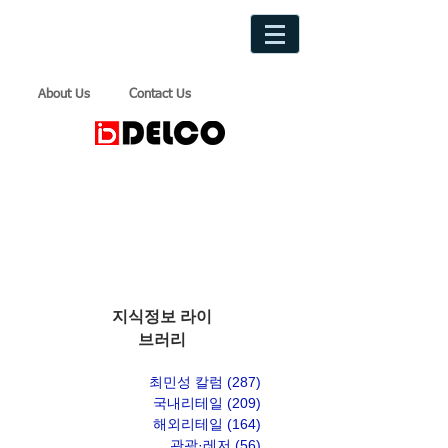
About Us
Contact Us
지식정보 라이
브러리
최민성 칼럼
(287)
게시물 287개
국내리테일
(209)
게시물 209개
해외리테일
(164)
게시물 164개
관광·레저
(56)
게시물 56개