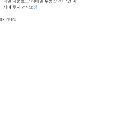
파일 다운로드: 리테일 부동산 2017년 아
시아 투자 전망.
pdf
해외리테일
댓글
댓글을 입력하세요.