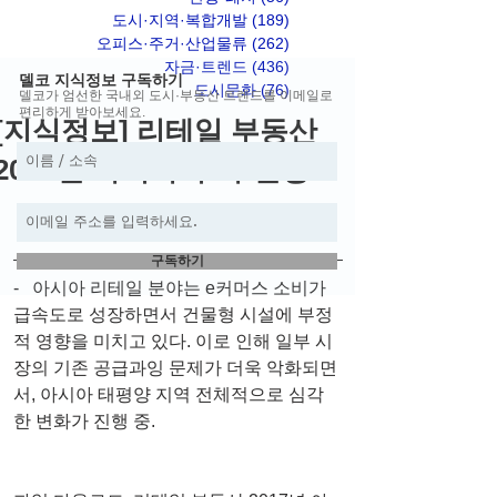
도시·지역·복합개발
(189)
게시물 189개
오피스·주거·산업물류
(262)
게시물 262개
자금·트렌드
(436)
게시물 436개
델코 지식정보 구독하기
도시문화
(76)
게시물 76개
델코가 엄선한 국내외 도시·부동산 트렌드를 이메일로
편리하게 받아보세요.
[지식정보] 리테일 부동산
2017년 아시아 투자 전망
구독하기
-   아시아 리테일 분야는 e커머스 소비가 
급속도로 성장하면서 건물형 시설에 부정
적 영향을 미치고 있다. 이로 인해 일부 시
장의 기존 공급과잉 문제가 더욱 악화되면
서, 아시아 태평양 지역 전체적으로 심각
한 변화가 진행 중.