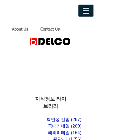
About Us
Contact Us
지식정보 라이
브러리
최민성 칼럼
(287)
게시물 287개
국내리테일
(209)
게시물 209개
해외리테일
(164)
게시물 164개
관광·레저
(56)
게시물 56개