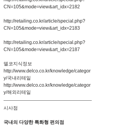
CN=105&mode=view&art_idx=2182
http://retailing.co.kr/article/special.php?
CN=105&mode=view&art_idx=2183
http://retailing.co.kr/article/special.php?
CN=105&mode=view&art_idx=2187
델코지식정보 
http://www.delco.co.kr/knowledge/categor
y/국내리테일
http://www.delco.co.kr/knowledge/categor
y/해외리테일
시사점
국내의 다양한 특화형 편의점