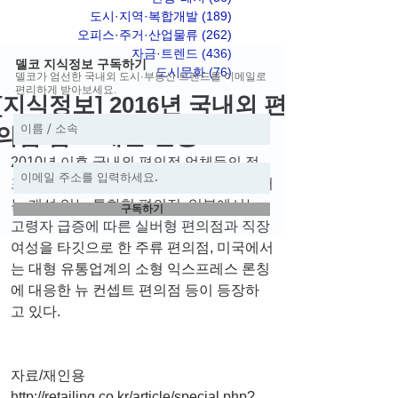
도시·지역·복합개발
(189)
게시물 189개
오피스·주거·산업물류
(262)
게시물 262개
자금·트렌드
(436)
게시물 436개
델코 지식정보 구독하기
도시문화
(76)
게시물 76개
델코가 엄선한 국내외 도시·부동산 트렌드를 이메일로
편리하게 받아보세요.
[지식정보] 2016년 국내외 편
의점 점포 개발 현황
2010년 이후 국내외 편의점 업체들의 점
포 개발은 활발히 진행됐다. 최근 국내에서
는 개성 있는 특화형 편의점, 일본에서는 
구독하기
고령자 급증에 따른 실버형 편의점과 직장
여성을 타깃으로 한 주류 편의점, 미국에서
는 대형 유통업계의 소형 익스프레스 론칭
에 대응한 뉴 컨셉트 편의점 등이 등장하
고 있다.
자료/재인용
http://retailing.co.kr/article/special.php?