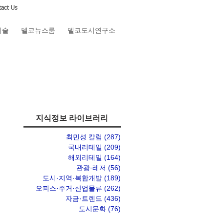
act Us
예술
델코뉴스룸
델코도시연구소
지식정보 라이브러리
최민성 칼럼
(287)
게시물 287개
국내리테일
(209)
게시물 209개
해외리테일
(164)
게시물 164개
관광·레저
(56)
게시물 56개
도시·지역·복합개발
(189)
게시물 189개
오피스·주거·산업물류
(262)
게시물 262개
자금·트렌드
(436)
게시물 436개
도시문화
(76)
게시물 76개