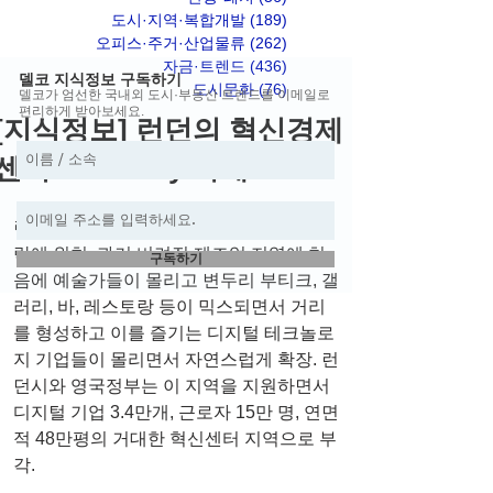
도시·지역·복합개발
(189)
게시물 189개
오피스·주거·산업물류
(262)
게시물 262개
자금·트렌드
(436)
게시물 436개
델코 지식정보 구독하기
도시문화
(76)
게시물 76개
델코가 엄선한 국내외 도시·부동산 트렌드를 이메일로
편리하게 받아보세요.
[지식정보] 런던의 혁신경제
센터 Tech City 사례
런던의 Tech City는 금융지역의 동쪽 끝자
락에 위치. 과거 버려진 제조업 지역에 처
구독하기
음에 예술가들이 몰리고 변두리 부티크, 갤
러리, 바, 레스토랑 등이 믹스되면서 거리
를 형성하고 이를 즐기는 디지털 테크놀로
지 기업들이 몰리면서 자연스럽게 확장. 런
던시와 영국정부는 이 지역을 지원하면서 
디지털 기업 3.4만개, 근로자 15만 명, 연면
적 48만평의 거대한 혁신센터 지역으로 부
각.