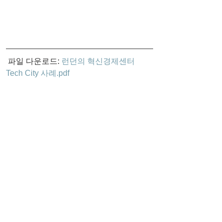
 파일 다운로드: 
런던의 혁신경제센터 
Tech City 사례.pdf
도시·지역·복합개발
댓글