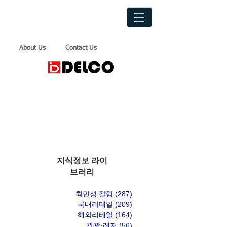
About Us
Contact Us
지식정보 라이
브러리
최민성 칼럼
(287)
게시물 287개
국내리테일
(209)
게시물 209개
해외리테일
(164)
게시물 164개
관광·레저
(56)
게시물 56개