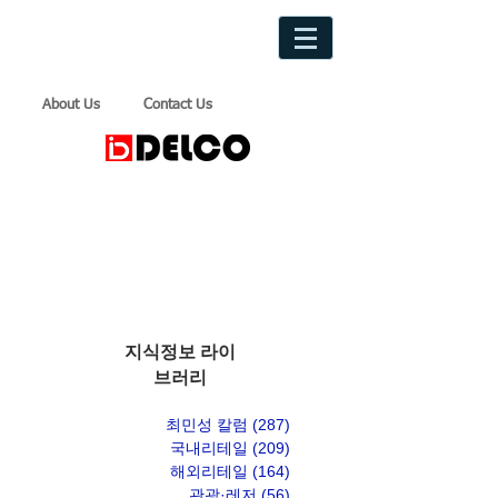
About Us
Contact Us
지식정보 라이
브러리
최민성 칼럼
(287)
게시물 287개
국내리테일
(209)
게시물 209개
해외리테일
(164)
게시물 164개
관광·레저
(56)
게시물 56개