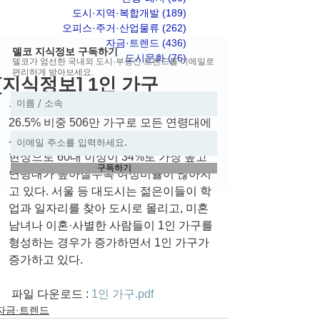
도시·지역·복합개발
(189)
게시물 189개
오피스·주거·산업물류
(262)
게시물 262개
자금·트렌드
(436)
게시물 436개
델코 지식정보 구독하기
도시문화
(76)
게시물 76개
델코가 엄선한 국내외 도시·부동산 트렌드를 이메일로
편리하게 받아보세요.
[지식정보] 1인 가구
우리나라 1인 가구가 전체 가구수의 
26.5% 비중 506만 가구로 모든 연령대에
서 늘어나고 있는 추세이다. 특히 고령화 
현상으로 60대 이상이 34%로 가장 높고 
구독하기
연령대가 높아질수록 여성비율이 많아지
고 있다. 서울 등 대도시는 젊은이들이 학
업과 일자리를 찾아 도시로 몰리고, 미혼 
남녀나 이혼·사별한 사람들이 1인 가구를 
형성하는 경우가 증가하면서 1인 가구가 
증가하고 있다.
 파일 다운로드 : 
1인 가구.pdf
자금·트렌드