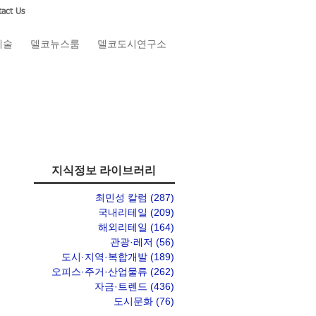
act Us
예술
델코뉴스룸
델코도시연구소
지식정보 라이브러리
최민성 칼럼
(287)
게시물 287개
국내리테일
(209)
게시물 209개
해외리테일
(164)
게시물 164개
관광·레저
(56)
게시물 56개
도시·지역·복합개발
(189)
게시물 189개
오피스·주거·산업물류
(262)
게시물 262개
자금·트렌드
(436)
게시물 436개
도시문화
(76)
게시물 76개