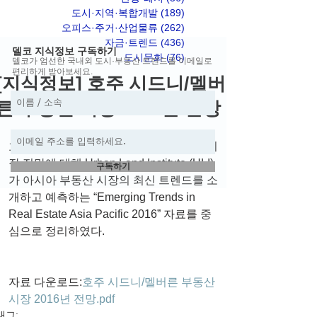
도시·지역·복합개발
(189)
게시물 189개
오피스·주거·산업물류
(262)
게시물 262개
자금·트렌드
(436)
게시물 436개
델코 지식정보 구독하기
도시문화
(76)
게시물 76개
델코가 엄선한 국내외 도시·부동산 트렌드를 이메일로
편리하게 받아보세요.
[지식정보] 호주 시드니/멜버
른 부동산 시장 2016년 전망
호주 시드니와 멜버른의 2016년 부동산 시
장 전망에 대해 Urban Land Institute (ULI)
구독하기
가 아시아 부동산 시장의 최신 트렌드를 소
개하고 예측하는 “Emerging Trends in 
Real Estate Asia Pacific 2016” 자료를 중
심으로 정리하였다. 
자료 다운로드:
호주 시드니/멜버른 부동산 
시장 2016년 전망.pdf
태그: