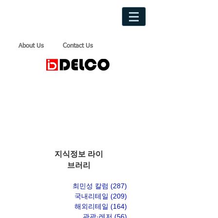
About Us
Contact Us
지식정보 라이
브러리
최민성 칼럼
(287)
게시물 287개
국내리테일
(209)
게시물 209개
해외리테일
(164)
게시물 164개
관광·레저
(56)
게시물 56개