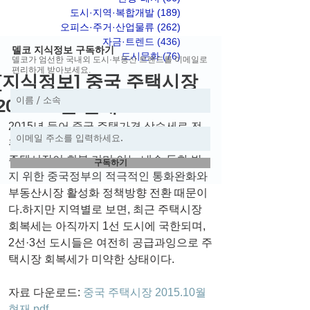
도시·지역·복합개발
(189)
게시물 189개
오피스·주거·산업물류
(262)
게시물 262개
자금·트렌드
(436)
게시물 436개
델코 지식정보 구독하기
도시문화
(76)
게시물 76개
델코가 엄선한 국내외 도시·부동산 트렌드를 이메일로
편리하게 받아보세요.
[지식정보] 중국 주택시장
2015.10월 현재
2015년 들어 중국 주택가격 상승세로 전
환, 주택판매도 증가세로 전환하면서 중국 
주택시장이 회복 기미.이는 내수 둔화 방
구독하기
지 위한 중국정부의 적극적인 통화완화와 
부동산시장 활성화 정책방향 전환 때문이
다.하지만 지역별로 보면, 최근 주택시장 
회복세는 아직까지 1선 도시에 국한되며, 
2선·3선 도시들은 여전히 공급과잉으로 주
택시장 회복세가 미약한 상태이다.
자료 다운로드: 
중국 주택시장 2015.10월 
현재.pdf