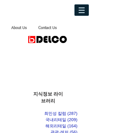
About Us
Contact Us
지식정보 라이
브러리
최민성 칼럼
(287)
게시물 287개
국내리테일
(209)
게시물 209개
해외리테일
(164)
게시물 164개
관광·레저
(56)
게시물 56개