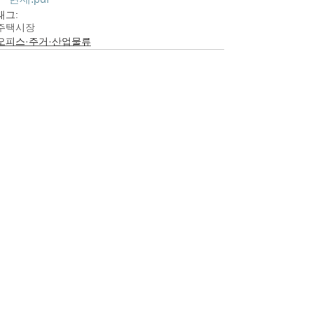
태그:
주택시장
오피스·주거·산업물류
댓글
댓글을 입력하세요.