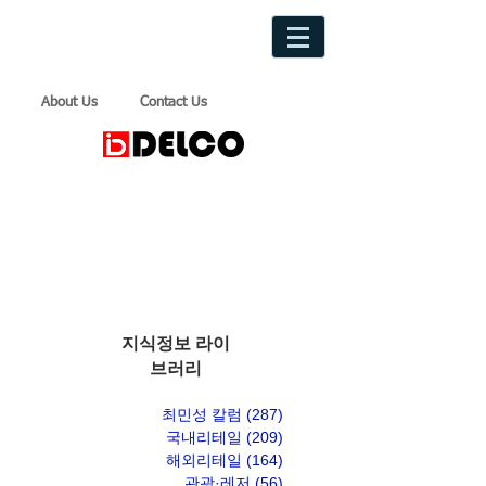
About Us
Contact Us
지식정보 라이
브러리
최민성 칼럼
(287)
게시물 287개
국내리테일
(209)
게시물 209개
해외리테일
(164)
게시물 164개
관광·레저
(56)
게시물 56개