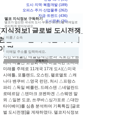
도시·지역·복합개발
(189)
게시물 189개
오피스·주거·산업물류
(262)
게시물 262개
자금·트렌드
(436)
게시물 436개
델코 지식정보 구독하기
도시문화
(76)
게시물 76개
델코가 엄선한 국내외 도시·부동산 트렌드를 이메일로
편리하게 받아보세요.
[지식정보] 글로벌 도시전쟁_
런던 도크랜드, 대만 타이베
이 편
지난 6개월간 매일경제신문과 국토연구원
구독하기
에서 저출산 고령화 시대 바람직한 도시의 
미래를 주제로 11개국 17개 도시(△미국 
시애틀, 포틀랜드, 오스틴, 팰로앨토 △캐
나다 밴쿠버 △영국 런던, 처시 △프랑스 
파리 △독일 베를린, 드레스덴 △네덜란드 
로테르담 △덴마크 코펜하겐 △스웨덴 말
뫼 △일본 도쿄, 쓰쿠바△싱가포르 △대만 
타이베이)를 심층 분석하여 기획특집 [글로
벌 도시전쟁]을 게재하였다. 델코지식정보