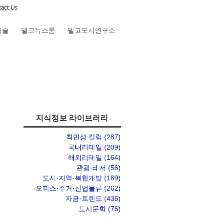
act Us
예술
델코뉴스룸
델코도시연구소
지식정보 라이브러리
최민성 칼럼
(287)
게시물 287개
국내리테일
(209)
게시물 209개
해외리테일
(164)
게시물 164개
관광·레저
(56)
게시물 56개
도시·지역·복합개발
(189)
게시물 189개
오피스·주거·산업물류
(262)
게시물 262개
자금·트렌드
(436)
게시물 436개
도시문화
(76)
게시물 76개