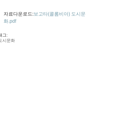
자료다운로드:
보고타(콜롬비아) 도시문
화.pdf
태그:
도시문화
도시문화
댓글
댓글을 입력하세요.