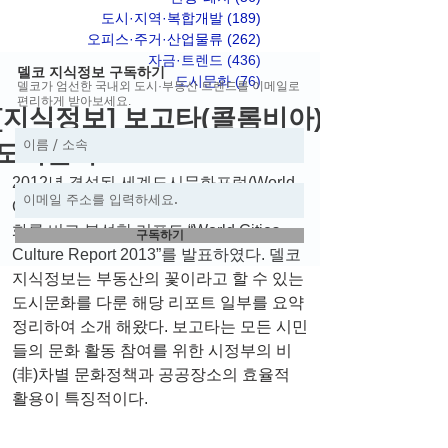
도시·지역·복합개발
(189)
게시물 189개
오피스·주거·산업물류
(262)
게시물 262개
자금·트렌드
(436)
게시물 436개
델코 지식정보 구독하기
도시문화
(76)
게시물 76개
델코가 엄선한 국내외 도시·부동산 트렌드를 이메일로
편리하게 받아보세요.
[지식정보] 보고타(콜롬비아)
도시문화
2012년 결성된 세계도시문화포럼(World 
Cities Culture Forum)이 세계 도시들의 문
화를 비교 분석한 리포트 “World Cities 
구독하기
Culture Report 2013”를 발표하였다. 델코
지식정보는 부동산의 꽃이라고 할 수 있는 
도시문화를 다룬 해당 리포트 일부를 요약 
정리하여 소개 해왔다. 보고타는 모든 시민
들의 문화 활동 참여를 위한 시정부의 비
(非)차별 문화정책과 공공장소의 효율적 
활용이 특징적이다.