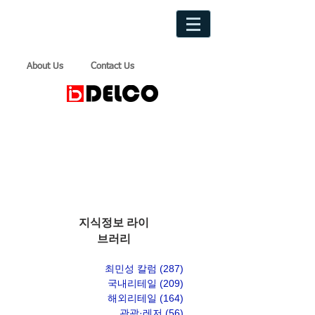
About Us
Contact Us
지식정보 라이
브러리
최민성 칼럼
(287)
게시물 287개
국내리테일
(209)
게시물 209개
해외리테일
(164)
게시물 164개
관광·레저
(56)
게시물 56개