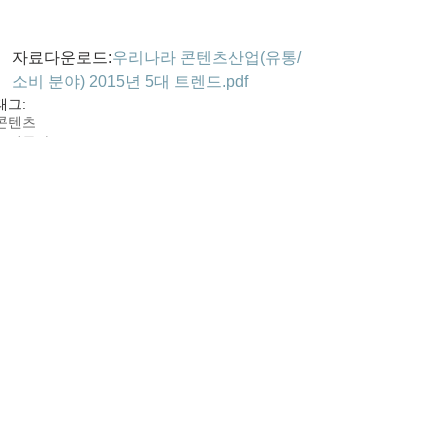
자료다운로드:
우리나라 콘텐츠산업(유통/
소비 분야) 2015년 5대 트렌드.pdf
태그:
콘텐츠
도시문화
댓글
댓글을 입력하세요.