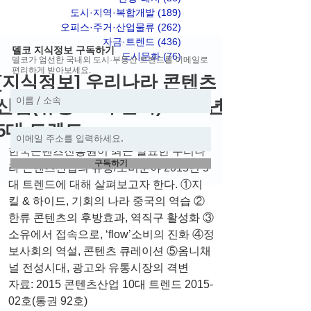
도시·지역·복합개발
(189)
게시물 189개
오피스·주거·산업물류
(262)
게시물 262개
자금·트렌드
(436)
게시물 436개
델코 지식정보 구독하기
도시문화
(76)
게시물 76개
델코가 엄선한 국내외 도시·부동산 트렌드를 이메일로
편리하게 받아보세요.
[지식정보] 우리나라 콘텐츠
산업(유통/소비 분야) 2015년
5대 트렌드
한국콘텐츠진흥원이 최근 발표한 우리나
구독하기
라 콘텐츠산업의 유통/소비분야 2015년 5
대 트렌드에 대해 살펴보고자 한다. ①지
킬 & 하이드, 기회의 나라 중국의 역습 ②
한류 콘텐츠의 후방효과, 역직구 활성화 ③
소유에서 접속으로, ‘flow’소비의 진화 ④정
보사회의 역설, 콘텐츠 큐레이션 ⑤옴니채
널 전성시대, 광고와 유통시장의 격변
자료: 2015 콘텐츠산업 10대 트렌드 2015-
02호(통권 92호)