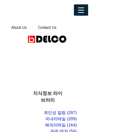
About Us
Contact Us
지식정보 라이
브러리
최민성 칼럼
(287)
게시물 287개
국내리테일
(209)
게시물 209개
해외리테일
(164)
게시물 164개
관광·레저
(56)
게시물 56개