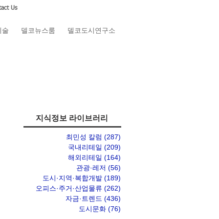
act Us
예술
델코뉴스룸
델코도시연구소
지식정보 라이브러리
최민성 칼럼
(287)
게시물 287개
국내리테일
(209)
게시물 209개
해외리테일
(164)
게시물 164개
관광·레저
(56)
게시물 56개
도시·지역·복합개발
(189)
게시물 189개
오피스·주거·산업물류
(262)
게시물 262개
자금·트렌드
(436)
게시물 436개
도시문화
(76)
게시물 76개