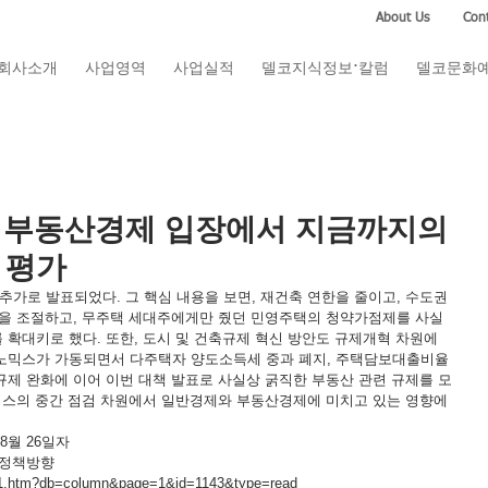
About Us
Cont
회사소개
사업영역
사업실적
델코지식정보·칼럼
델코문화
및 부동산경제 입장에서 지금까지의
 평가
이 추가로 발표되었다. 그 핵심 내용을 보면, 재건축 연한을 줄이고, 수도권 
량을 조절하고, 무주택 세대주에게만 줬던 민영주택의 청약가점제를 사실
확대키로 했다. 또한, 도시 및 건축규제 혁신 방안도 규제개혁 차원에
노믹스가 가동되면서 다주택자 양도소득세 중과 폐지, 주택담보대출비율
금융규제 완화에 이어 이번 대책 발표로 사실상 굵직한 부동산 관련 규제를 모
믹스의 중간 점검 차원에서 일반경제와 부동산경제에 미치고 있는 영향에 
8월 26일자
 정책방향
_01.htm?db=column&page=1&id=1143&type=read