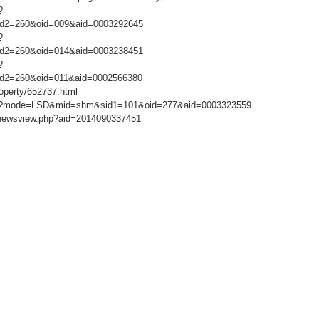
?
2=260&oid=009&aid=0003292645
?
2=260&oid=014&aid=0003238451
?
2=260&oid=011&aid=0002566380
roperty/652737.html
.nhn?mode=LSD&mid=shm&sid1=101&oid=277&aid=0003323559
/newsview.php?aid=2014090337451