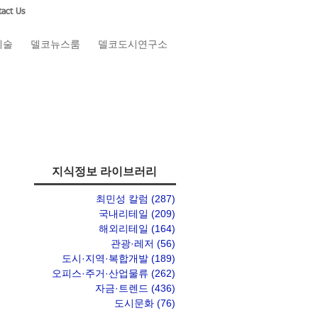
act Us
예술
델코뉴스룸
델코도시연구소
지식정보 라이브러리
최민성 칼럼
(287)
게시물 287개
국내리테일
(209)
게시물 209개
해외리테일
(164)
게시물 164개
관광·레저
(56)
게시물 56개
도시·지역·복합개발
(189)
게시물 189개
오피스·주거·산업물류
(262)
게시물 262개
자금·트렌드
(436)
게시물 436개
도시문화
(76)
게시물 76개