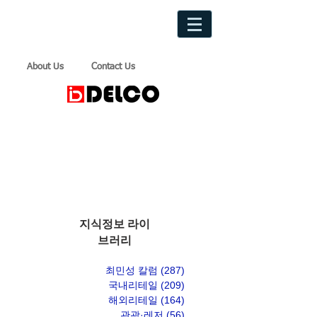
About Us
Contact Us
지식정보 라이
브러리
최민성 칼럼
(287)
게시물 287개
국내리테일
(209)
게시물 209개
해외리테일
(164)
게시물 164개
관광·레저
(56)
게시물 56개