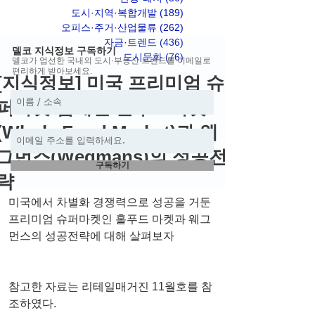
도시·지역·복합개발
(189)
게시물 189개
오피스·주거·산업물류
(262)
게시물 262개
자금·트렌드
(436)
게시물 436개
델코 지식정보 구독하기
도시문화
(76)
게시물 76개
델코가 엄선한 국내외 도시·부동산 트렌드를 이메일로
편리하게 받아보세요.
[지식정보] 미국 프리미엄 슈
퍼마켓 업계인 홀푸드마켓
(Whole Food Market)과 웨
그먼스(Wegmans)의 성공전
구독하기
략
미국에서 차별화 경쟁력으로 성공을 거둔 
프리미엄 슈퍼마켓인 홀푸드 마켓과 웨그
먼스의 성공전략에 대해 살펴보자
참고한 자료는 리테일매거진 11월호를 참
조하였다. 