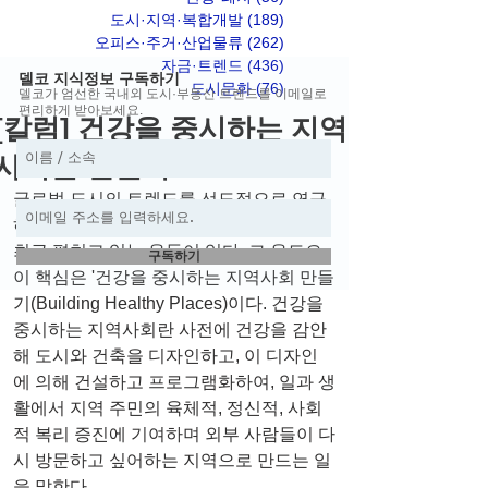
도시·지역·복합개발
(189)
게시물 189개
오피스·주거·산업물류
(262)
게시물 262개
자금·트렌드
(436)
게시물 436개
델코 지식정보 구독하기
도시문화
(76)
게시물 76개
델코가 엄선한 국내외 도시·부동산 트렌드를 이메일로
편리하게 받아보세요.
[칼럼] 건강을 중시하는 지역
사회를 만들자
글로벌 도시의 트렌드를 선도적으로 연구
하는 모임인 ULI(Urban Land Institute)가 
최근 펼치고 있는 운동이 있다. 그 운도으
구독하기
이 핵심은 '건강을 중시하는 지역사회 만들
기(Building Healthy Places)이다. 건강을 
중시하는 지역사회란 사전에 건강을 감안
해 도시와 건축을 디자인하고, 이 디자인
에 의해 건설하고 프로그램화하여, 일과 생
활에서 지역 주민의 육체적, 정신적, 사회
적 복리 증진에 기여하며 외부 사람들이 다
시 방문하고 싶어하는 지역으로 만드는 일
을 말한다.