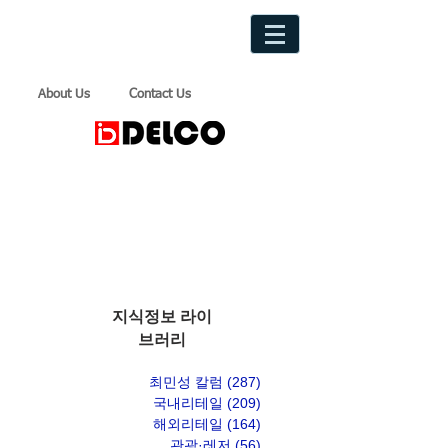
About Us
Contact Us
지식정보 라이
브러리
최민성 칼럼
(287)
게시물 287개
국내리테일
(209)
게시물 209개
해외리테일
(164)
게시물 164개
관광·레저
(56)
게시물 56개