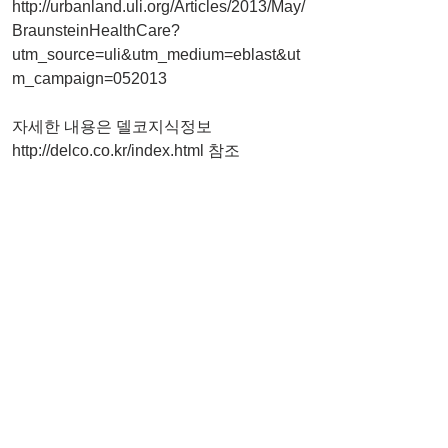
http://urbanland.uli.org/Articles/2013/May/
BraunsteinHealthCare?
utm_source=uli&utm_medium=eblast&ut
m_campaign=052013
자세한 내용은 델코지식정보 
http://delco.co.kr/index.html 참조