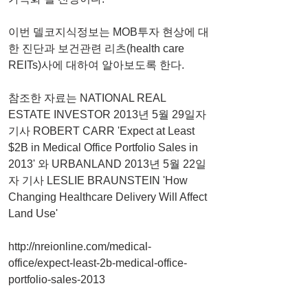
이번 델코지식정보는 MOB투자 현상에 대
한 진단과 보건관련 리츠(health care 
REITs)사에 대하여 알아보도록 한다.
참조한 자료는 NATIONAL REAL 
ESTATE INVESTOR 2013년 5월 29일자 
기사 ROBERT CARR 'Expect at Least 
$2B in Medical Office Portfolio Sales in 
2013' 와 URBANLAND 2013년 5월 22일
자 기사 LESLIE BRAUNSTEIN 'How 
Changing Healthcare Delivery Will Affect 
Land Use'
http://nreionline.com/medical-
office/expect-least-2b-medical-office-
portfolio-sales-2013