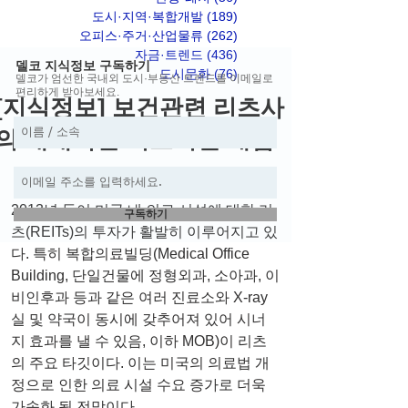
도시·지역·복합개발
(189)
게시물 189개
오피스·주거·산업물류
(262)
게시물 262개
자금·트렌드
(436)
게시물 436개
델코 지식정보 구독하기
도시문화
(76)
게시물 76개
델코가 엄선한 국내외 도시·부동산 트렌드를 이메일로
편리하게 받아보세요.
[지식정보] 보건관련 리츠사
의 대대적인 의료시설 매입
2013년 들어 미국 내 의료 시설에 대한 리
구독하기
츠(REITs)의 투자가 활발히 이루어지고 있
다. 특히 복합의료빌딩(Medical Office 
Building, 단일건물에 정형외과, 소아과, 이
비인후과 등과 같은 여러 진료소와 X-ray
실 및 약국이 동시에 갖추어져 있어 시너
지 효과를 낼 수 있음, 이하 MOB)이 리츠
의 주요 타깃이다. 이는 미국의 의료법 개
정으로 인한 의료 시설 수요 증가로 더욱 
가속화 될 전망이다.