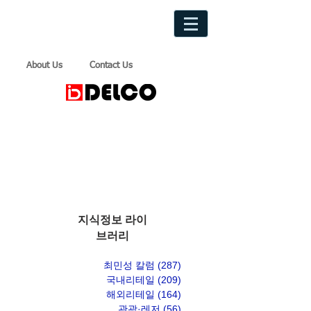
About Us
Contact Us
지식정보 라이
브러리
최민성 칼럼
(287)
게시물 287개
국내리테일
(209)
게시물 209개
해외리테일
(164)
게시물 164개
관광·레저
(56)
게시물 56개