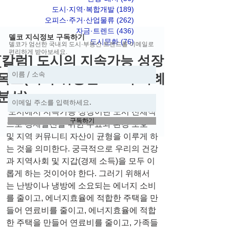
도시·지역·복합개발
(189)
게시물 189개
오피스·주거·산업물류
(262)
게시물 262개
자금·트렌드
(436)
게시물 436개
델코 지식정보 구독하기
도시문화
(76)
게시물 76개
델코가 엄선한 국내외 도시·부동산 트렌드를 이메일로
편리하게 받아보세요.
[칼럼] 도시의 지속가능 성장
목표(미국 워싱턴 DC의 사례
분석)
 도시에서 지속가능 성장이란 도시 전체적
구독하기
으로 경제발전을 위한 수요와 환경 보호 
및 지역 커뮤니티 자산이 균형을 이루게 하
는 것을 의미한다. 궁극적으로 우리의 건강
과 지역사회 및 지갑(경제 소득)을 모두 이
롭게 하는 것이어야 한다. 그러기 위해서
는 난방이나 냉방에 소요되는 에너지 소비
를 줄이고, 에너지효율에 적합한 주택을 만
들어 연료비를 줄이고, 에너지효율에 적합
한 주택을 만들어 연료비를 줄이고, 가족들