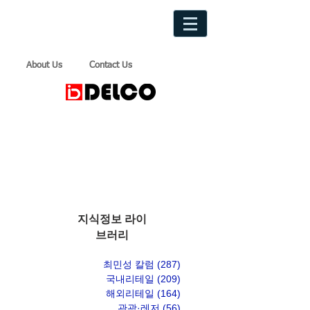
About Us
Contact Us
지식정보 라이
브러리
최민성 칼럼
(287)
게시물 287개
국내리테일
(209)
게시물 209개
해외리테일
(164)
게시물 164개
관광·레저
(56)
게시물 56개