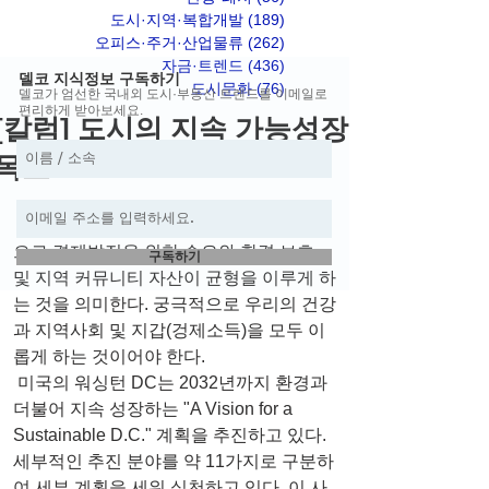
도시·지역·복합개발
(189)
게시물 189개
오피스·주거·산업물류
(262)
게시물 262개
자금·트렌드
(436)
게시물 436개
델코 지식정보 구독하기
도시문화
(76)
게시물 76개
델코가 엄선한 국내외 도시·부동산 트렌드를 이메일로
편리하게 받아보세요.
[칼럼] 도시의 지속 가능성장
목표
 도시에서 지속가능 성자이란 도시 전체적
으로 경제발전을 위한 수요와 환경 보호 
구독하기
및 지역 커뮤니티 자산이 균형을 이루게 하
는 것을 의미한다. 궁극적으로 우리의 건강
과 지역사회 및 지갑(겅제소득)을 모두 이
롭게 하는 것이어야 한다.
 미국의 워싱턴 DC는 2032년까지 환경과 
더불어 지속 성장하는 "A Vision for a 
Sustainable D.C." 계획을 추진하고 있다. 
세부적인 추진 분야를 약 11가지로 구분하
여 세부 계획을 세워 실천하고 있다. 이 사