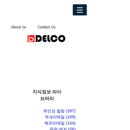
About Us
Contact Us
지식정보 라이
브러리
최민성 칼럼
(287)
게시물 287개
국내리테일
(209)
게시물 209개
해외리테일
(164)
게시물 164개
관광·레저
(56)
게시물 56개