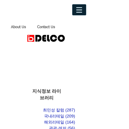
About Us
Contact Us
지식정보 라이
브러리
최민성 칼럼
(287)
게시물 287개
국내리테일
(209)
게시물 209개
해외리테일
(164)
게시물 164개
관광·레저
(56)
게시물 56개