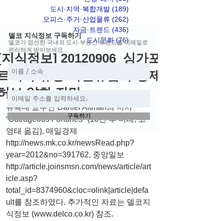
도시·지역·복합개발
(189)
게시물 189개
오피스·주거·산업물류
(262)
게시물 262개
자금·트렌드
(436)
게시물 436개
델코 지식정보 구독하기
도시문화
(76)
게시물 76개
델코가 엄선한 국내외 도시·부동산 트렌드를 이메일로
편리하게 받아보세요.
[지식정보] 20120906_싱가포
르의 부유층 이민유입과 경제
허브 약화 전망
뉴욕대 교수인 Daniel Altman의 저서 
구독하기
“Outrageous Fortunes" (10년 후 미래, 고
영태 옮김), 매일경제 
http://news.mk.co.kr/newsRead.php?
year=2012&no=391762, 중앙일보 
http://article.joinsmsn.com/news/article/art
icle.asp?
total_id=8374960&cloc=olink|article|defa
ult를 참조하였다. 추가적인 자료는 델코지
식정보 (www.delco.co.kr) 참조.