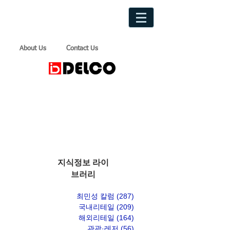
About Us
Contact Us
지식정보 라이
브러리
최민성 칼럼
(287)
게시물 287개
국내리테일
(209)
게시물 209개
해외리테일
(164)
게시물 164개
관광·레저
(56)
게시물 56개