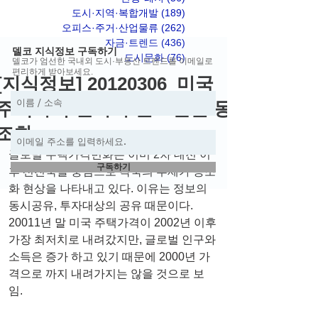
도시·지역·복합개발
(189)
게시물 189개
오피스·주거·산업물류
(262)
게시물 262개
자금·트렌드
(436)
게시물 436개
델코 지식정보 구독하기
도시문화
(76)
게시물 76개
델코가 엄선한 국내외 도시·부동산 트렌드를 이메일로
편리하게 받아보세요.
[지식정보] 20120306_미국
주택가격 변화와 글로벌은 동
조화
글로벌 주택가격변화는 이미 2차 대전 이
구독하기
후 선진국을 중심으로 각국의 추세가 동조
화 현상을 나타내고 있다. 이유는 정보의 
동시공유, 투자대상의 공유 때문이다. 
20011년 말 미국 주택가격이 2002년 이후 
가장 최저치로 내려갔지만, 글로벌 인구와 
소득은 증가 하고 있기 때문에 2000년 가
격으로 까지 내려가지는 않을 것으로 보
임.   