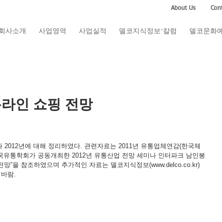
About Us
Cont
회사소개
사업영역
사업실적
델코지식정보·칼럼
델코문화
 온라인 쇼핑 전망
 2012년에 대해 정리하였다. 관련자료는 2011년 유통업체연감(한국체
국유통학회가 공동개최한 2012년 유통산업 전망 세미나 인터파크 남인봉
전망”을 참조하였으며 추가적인 자료는 델코지식정보(www.delco.co.kr)
 바람.