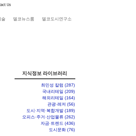
act Us
예술
델코뉴스룸
델코도시연구소
지식정보 라이브러리
최민성 칼럼
(287)
게시물 287개
국내리테일
(209)
게시물 209개
해외리테일
(164)
게시물 164개
관광·레저
(56)
게시물 56개
도시·지역·복합개발
(189)
게시물 189개
오피스·주거·산업물류
(262)
게시물 262개
자금·트렌드
(436)
게시물 436개
도시문화
(76)
게시물 76개