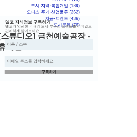
도시·지역·복합개발
(189)
게시물 189개
오피스·주거·산업물류
(262)
게시물 262개
자금·트렌드
(436)
게시물 436개
델코 지식정보 구독하기
도시문화
(76)
게시물 76개
델코가 엄선한 국내외 도시·부동산 트렌드를 이메일로
편리하게 받아보세요.
[스튜디오] 금천예술공장 -
휴계실
구독하기