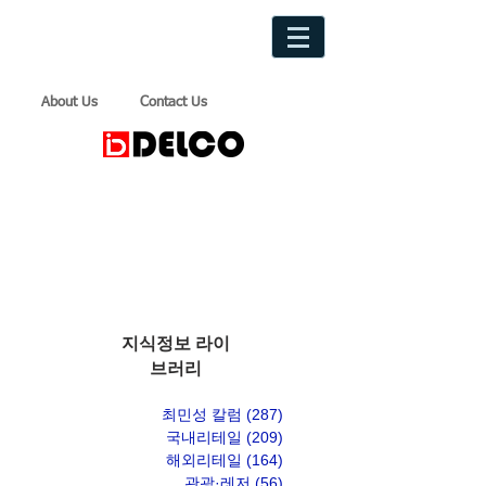
About Us
Contact Us
지식정보 라이
브러리
최민성 칼럼
(287)
게시물 287개
국내리테일
(209)
게시물 209개
해외리테일
(164)
게시물 164개
관광·레저
(56)
게시물 56개