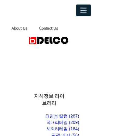
About Us
Contact Us
지식정보 라이
브러리
최민성 칼럼
(287)
게시물 287개
국내리테일
(209)
게시물 209개
해외리테일
(164)
게시물 164개
관광·레저
(56)
게시물 56개