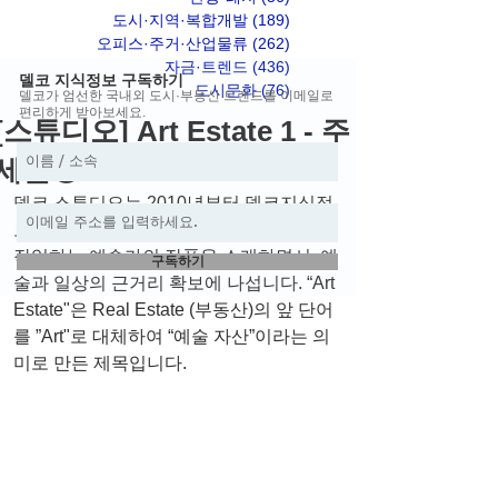
도시·지역·복합개발
(189)
게시물 189개
오피스·주거·산업물류
(262)
게시물 262개
자금·트렌드
(436)
게시물 436개
델코 지식정보 구독하기
도시문화
(76)
게시물 76개
델코가 엄선한 국내외 도시·부동산 트렌드를 이메일로
편리하게 받아보세요.
[스튜디오] Art Estate 1 - 주
세균②
델코 스튜디오는 2010년부터 델코지식정
보의 매호마다 실험적인 내용과 형식으로 
작업하는 예술가의 작품을 소개하면서, 예
구독하기
술과 일상의 근거리 확보에 나섭니다. “Art 
Estate"은 Real Estate (부동산)의 앞 단어
를 ”Art"로 대체하여 “예술 자산”이라는 의
미로 만든 제목입니다.