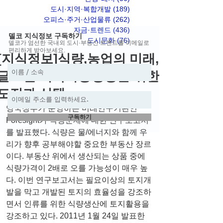
도시·지역·복합개발
(189)
게시물 189개
오피스·주거·산업물류
(262)
게시물 262개
자금·트렌드
(436)
게시물 436개
델코 지식정보 구독하기
도시문화
(76)
게시물 76개
델코가 엄선한 국내외 도시·부동산 트렌드를 이메일로
편리하게 받아보세요.
[지식정보]식량,농업의 미래,
글로벌 지속가능성장을 위한
도전과 선택
영국정부가 운영하는 미래연구기관인  
구독하기
Foresight가 식량문제에 대한 연구보고서
를 발표했다. 식량은 물/에너지와 함께 우
리가 향후 공부해야할 중요한 부동산 장르
이다. 부동산 위에서 생산되는 상품 중에 
식량가격이 2배로 오를 가능성이 매우 높
다. 이번 연구보고서는 필요이상의 토지개
발을 막고 개발된 토지의 효율성을 강조하
면서 인류를 위한 식량생산에 토지활용을 
강조하고 있다. 2011년 1월 24일 발표한 