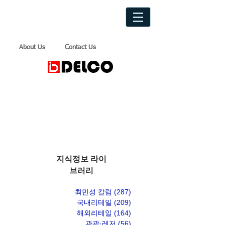
About Us
Contact Us
지식정보 라이
브러리
최민성 칼럼
(287)
게시물 287개
국내리테일
(209)
게시물 209개
해외리테일
(164)
게시물 164개
관광·레저
(56)
게시물 56개