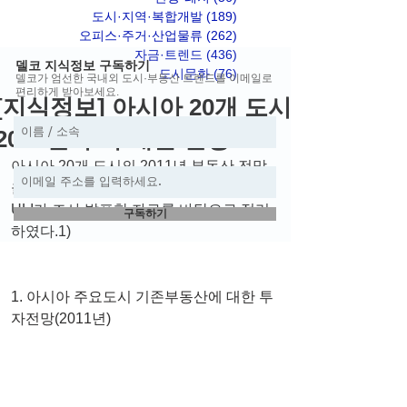
도시·지역·복합개발
(189)
게시물 189개
오피스·주거·산업물류
(262)
게시물 262개
자금·트렌드
(436)
게시물 436개
델코 지식정보 구독하기
도시문화
(76)
게시물 76개
델코가 엄선한 국내외 도시·부동산 트렌드를 이메일로
편리하게 받아보세요.
[지식정보] 아시아 20개 도시
2011년 투자/개발 전망
아시아 20개 도시의 2011년 부동산 전망
을 전체적으로 정리하였다. 관련된 자료는 
ULI가 조사 발표한 자료를 바탕으로 정리
구독하기
하였다.1)
1. 아시아 주요도시 기존부동산에 대한 투
자전망(2011년)