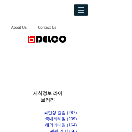
About Us
Contact Us
지식정보 라이
브러리
최민성 칼럼
(287)
게시물 287개
국내리테일
(209)
게시물 209개
해외리테일
(164)
게시물 164개
관광·레저
(56)
게시물 56개