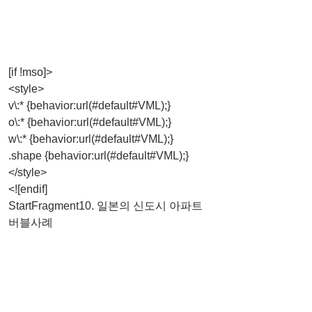
[if !mso]>
<style>
v\:* {behavior:url(#default#VML);}
o\:* {behavior:url(#default#VML);}
w\:* {behavior:url(#default#VML);}
.shape {behavior:url(#default#VML);}
</style>
<![endif]
StartFragment10. 일본의 신도시 아파트 
버블사례