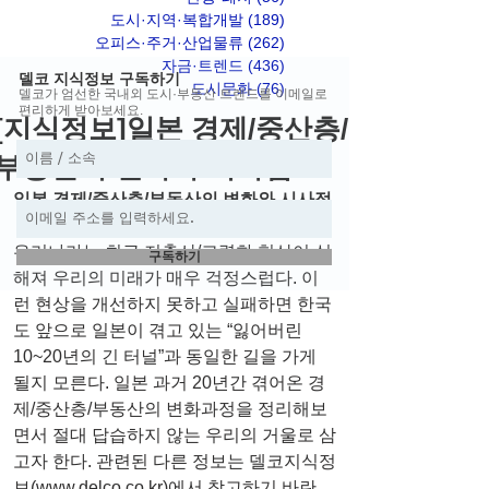
도시·지역·복합개발
(189)
게시물 189개
오피스·주거·산업물류
(262)
게시물 262개
자금·트렌드
(436)
게시물 436개
델코 지식정보 구독하기
도시문화
(76)
게시물 76개
델코가 엄선한 국내외 도시·부동산 트렌드를 이메일로
편리하게 받아보세요.
[지식정보]일본 경제/중산층/
부동산의 변화와 시사점
일본 경제/중산층/부동산의 변화와 시사점
우리나라는 최근 저출산/고령화 현상이 심
구독하기
해져 우리의 미래가 매우 걱정스럽다. 이
런 현상을 개선하지 못하고 실패하면 한국
도 앞으로 일본이 겪고 있는 “잃어버린 
10~20년의 긴 터널”과 동일한 길을 가게 
될지 모른다. 일본 과거 20년간 겪어온 경
제/중산층/부동산의 변화과정을 정리해보
면서 절대 답습하지 않는 우리의 거울로 삼
고자 한다. 관련된 다른 정보는 델코지식정
보(www.delco.co.kr)에서 참고하기 바란