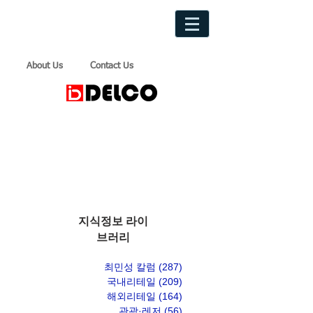
About Us
Contact Us
지식정보 라이
브러리
최민성 칼럼
(287)
게시물 287개
국내리테일
(209)
게시물 209개
해외리테일
(164)
게시물 164개
관광·레저
(56)
게시물 56개