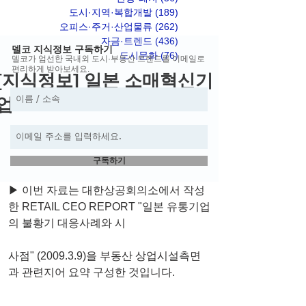
도시·지역·복합개발
(189)
게시물 189개
오피스·주거·산업물류
(262)
게시물 262개
자금·트렌드
(436)
게시물 436개
델코 지식정보 구독하기
도시문화
(76)
게시물 76개
델코가 엄선한 국내외 도시·부동산 트렌드를 이메일로
편리하게 받아보세요.
[지식정보] 일본 소매혁신기
업
구독하기
▶ 이번 자료는 대한상공회의소에서 작성
한 RETAIL CEO REPORT "일본 유통기업
의 불황기 대응사례와 시
사점" (2009.3.9)을 부동산 상업시설측면
과 관련지어 요약 구성한 것입니다.