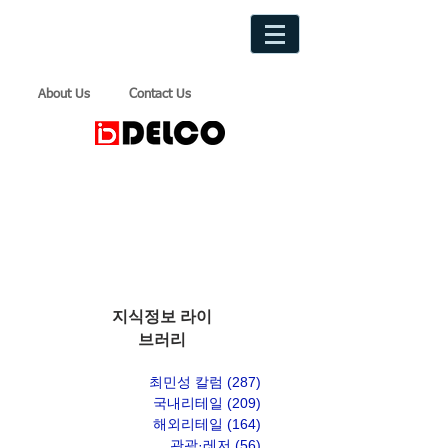
About Us
Contact Us
지식정보 라이
브러리
최민성 칼럼
(287)
게시물 287개
국내리테일
(209)
게시물 209개
해외리테일
(164)
게시물 164개
관광·레저
(56)
게시물 56개