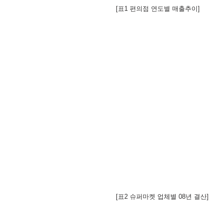
 [표1 편의점 연도별 매출추이]
 [표2 슈퍼마켓 업체별 08년 결산] 