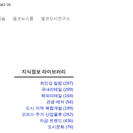
act Us
예술
델코뉴스룸
델코도시연구소
지식정보 라이브러리
최민성 칼럼
(287)
게시물 287개
국내리테일
(209)
게시물 209개
해외리테일
(164)
게시물 164개
관광·레저
(56)
게시물 56개
도시·지역·복합개발
(189)
게시물 189개
오피스·주거·산업물류
(262)
게시물 262개
자금·트렌드
(436)
게시물 436개
도시문화
(76)
게시물 76개