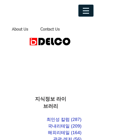
About Us
Contact Us
지식정보 라이
브러리
최민성 칼럼
(287)
게시물 287개
국내리테일
(209)
게시물 209개
해외리테일
(164)
게시물 164개
관광·레저
(56)
게시물 56개