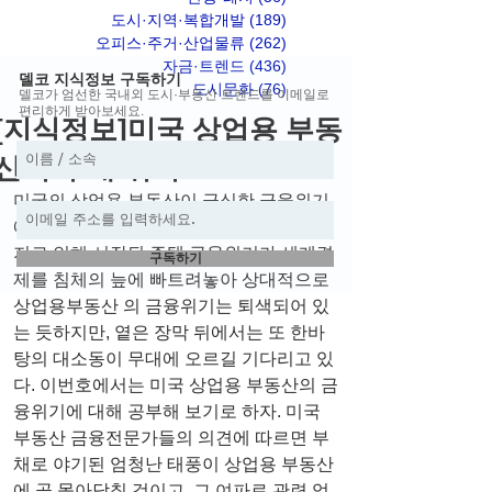
도시·지역·복합개발
(189)
게시물 189개
오피스·주거·산업물류
(262)
게시물 262개
자금·트렌드
(436)
게시물 436개
델코 지식정보 구독하기
도시문화
(76)
게시물 76개
델코가 엄선한 국내외 도시·부동산 트렌드를 이메일로
편리하게 받아보세요.
[지식정보]미국 상업용 부동
산의 부채 위기
미국의 상업용 부동산이 극심한 금융위기
에 직면해 있는 것 같다. 서브프라임 모기
지로 인해 시작된 주택 금융위기가 세계경
구독하기
제를 침체의 늪에 빠트려놓아 상대적으로 
상업용부동산 의 금융위기는 퇴색되어 있
는 듯하지만, 옅은 장막 뒤에서는 또 한바
탕의 대소동이 무대에 오르길 기다리고 있
다. 이번호에서는 미국 상업용 부동산의 금
융위기에 대해 공부해 보기로 하자. 미국 
부동산 금융전문가들의 의견에 따르면 부
채로 야기된 엄청난 태풍이 상업용 부동산
에 곧 몰아닥칠 것이고, 그 여파로 관련 업