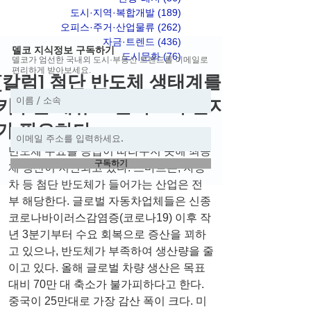
도시·지역·복합개발
(189)
게시물 189개
오피스·주거·산업물류
(262)
게시물 262개
자금·트렌드
(436)
게시물 436개
델코 지식정보 구독하기
도시문화
(76)
게시물 76개
델코가 엄선한 국내외 도시·부동산 트렌드를 이메일로
편리하게 받아보세요.
[칼럼] 첨단 반도체 생태계를
키우는 대규모 클러스터 단지
가 필요하다
반도체 수요를 공급이 따라주지 못해 최종
구독하기
재 생산이 지연되고 있다. 스마트폰, 자동
차 등 첨단 반도체가 들어가는 산업은 전
부 해당한다. 글로벌 자동차업체들은 신종 
코로나바이러스감염증(코로나19) 이후 작
년 3분기부터 수요 회복으로 증산을 꾀하
고 있으나, 반도체가 부족하여 생산량을 줄
이고 있다. 올해 글로벌 차량 생산은 목표
대비 70만 대 축소가 불가피하다고 한다. 
중국이 25만대로 가장 감산 폭이 크다. 미