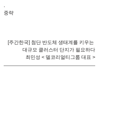
.
중략
[주간한국] 첨단 반도체 생태계를 키우는 
대규모 클러스터 단지가 필요하다
최민성 < 델코리얼티그룹 대표 >
본 기사는 2021년 4월 12일 '주간한국'에 
게재된 내용입니다.
원문 바로가기 : 
http://weekly.hankooki.com/lpage/econom
y/202104/wk20210412060010146380.ht
m?
_ga=2.107565186.1873097378.1618274
094-1269578149.1610418473