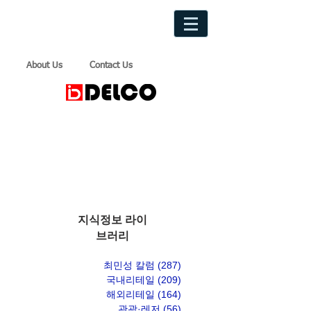
About Us
Contact Us
지식정보 라이
브러리
최민성 칼럼
(287)
게시물 287개
국내리테일
(209)
게시물 209개
해외리테일
(164)
게시물 164개
관광·레저
(56)
게시물 56개