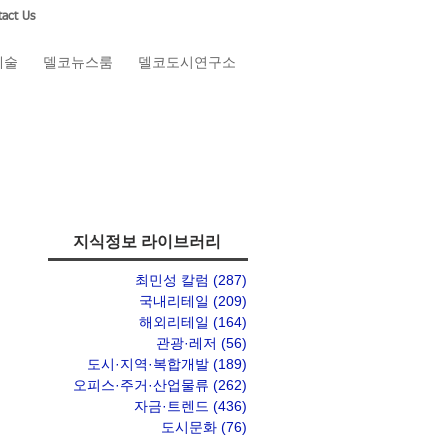
act Us
예술
델코뉴스룸
델코도시연구소
지식정보 라이브러리
최민성 칼럼
(287)
게시물 287개
국내리테일
(209)
게시물 209개
해외리테일
(164)
게시물 164개
관광·레저
(56)
게시물 56개
도시·지역·복합개발
(189)
게시물 189개
오피스·주거·산업물류
(262)
게시물 262개
자금·트렌드
(436)
게시물 436개
도시문화
(76)
게시물 76개