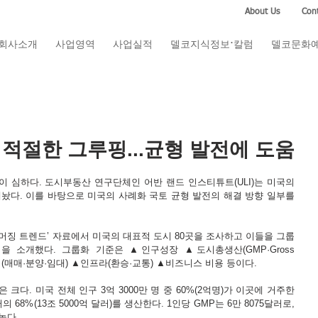
About Us
Cont
회사소개
사업영역
사업실적
델코지식정보·칼럼
델코문화
 적절한 그루핑...균형 발전에 도움
 심하다. 도시부동산 연구단체인 어반 랜드 인스티튜트(ULI)는 미국의 
내놨다. 이를 바탕으로 미국의 사례화 국토 균형 발전의 해결 방향 일부를 
산 이머징 트렌드’ 자료에서 미국의 대표적 도시 80곳을 조사하고 이들을 그룹
을 소개했다. 그룹화 기준은 ▲인구성장 ▲도시총생산(GMP·Gross 
▲주택가격(매매·분양·임대) ▲인프라(환승·교통) ▲비즈니스 비용 등이다.
크다. 미국 전체 인구 3억 3000만 명 중 60%(2억명)가 이곳에 거주한
러의 68%(13조 5000억 달러)를 생산한다. 1인당 GMP는 6만 8075달러로, 
 높다.