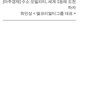
[아주경제] 수소 모빌리티, 세계 1등에 도전
하자
최민성 < 델코리얼티그룹 대표 >
본 기사는 2022년 7월 8일 '아주경제'에 게
재된 내용입니다.
원문 바로가기 : 
https://www.ajunews.com/view/20220707
104202477
최민성 칼럼
댓글