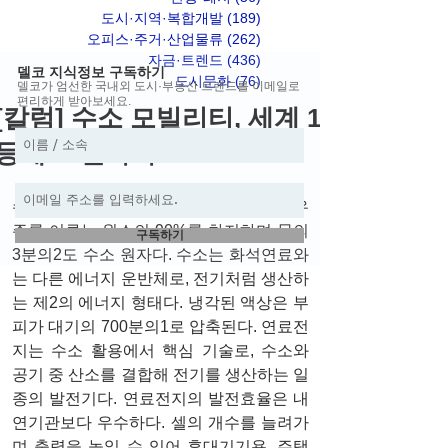
도시·지역·복합개발
(189)
게시물 189개
오피스·주거·산업물류
(262)
게시물 262개
자금·트렌드
(436)
게시물 436개
델코 지식정보 구독하기
도시문화
(76)
게시물 76개
델코가 엄선한 국내외 도시·부동산 트렌드를 이메일로
편리하게 받아보세요.
[칼럼] 수소 모빌리티, 세계 1
등에 도전하자
수소는 영구적인 자원이어서 풍부하다. 우
주를 이루는 원소의 90%를 차지하며 물의 
구독하기
3분의2도 수소 원자다. 수소는 화석연료와
는 다른 에너지 운반체로, 전기처럼 생산하
는 제2의 에너지 형태다. 냉각된 액상은 부
피가 대기의 700분의1로 압축된다. 연료전
지는 수소 활용에서 핵심 기술로, 수소와 
공기 중 산소를 결합해 전기를 생산하는 일
종의 발전기다. 연료전지의 발전효율은 내
연기관보다 우수하다. 셀의 개수를 늘려가
며 출력을 높일 수 있어 휴대기기용, 주택