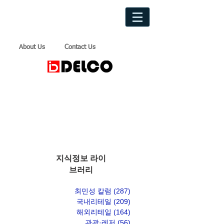
About Us
Contact Us
지식정보 라이
브러리
최민성 칼럼
(287)
게시물 287개
국내리테일
(209)
게시물 209개
해외리테일
(164)
게시물 164개
관광·레저
(56)
게시물 56개